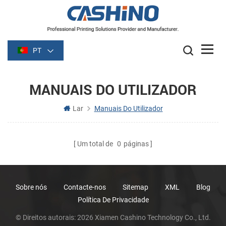
PT
MANUAIS DO UTILIZADOR
Lar
Manuais Do Utilizador
Um total de
0
páginas
Sobre nós
Contacte-nos
Sitemap
XML
Blog
Política De Privacidade
© Direitos autorais: 2026 Xiamen Cashino Technology Co., Ltd.