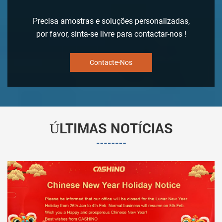
de equipamento, Armazenagem e muitos outros campos .
Precisa amostras e soluções personalizadas,
Enquanto isso, nós temos a experiência rica em investigação e
por favor, sinta-se livre para contactar-nos !
desenvolvimento independente, que possa efetivamente
atender diferentes clientes ODM requisitos. Com uma equipe
Contacte-Nos
experiente e profissional do R&D equipe, Cashino a cada ano
desenvolve inovador, valiosos produtos e serviços para
atender a constante mudança de necessidades de
desenvolvimento.
ÚLTIMAS NOTÍCIAS