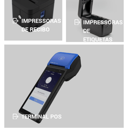
IMPRESSORAS
IMPRESSORAS
DE RECIBO
DE
leia mais
ETIQUETAS
leia mais
TERMINAL POS
leia mais