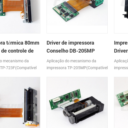
ora térmica 80mm
Driver de impressora
Impre
 de controle de
Conselho DB-205MP
Drive
do mecanismo da
Aplicação do mecanismo da
Aplicaç
:TP-723F(Compatível
impressora TP-205MP(Compatível
impress
-638MCL-101/103)
com APS MP205)
com PO