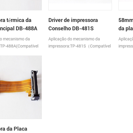
ra térmica da
Driver de impressora
58mm 
incipal DB-488A
Conselho DB-481S
da pl
485A
do mecanismo da
Aplicação do mecanismo da
Aplicaç
:TP-488A(Compatível
impressora:TP-481S（Compatível
impress
S205)
com Seiko LTP1245)
com AP
ra da Placa