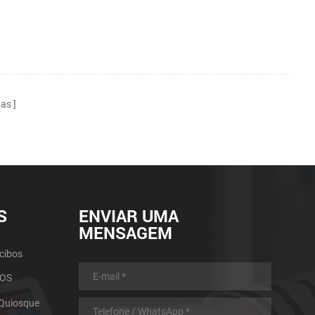
nas
S
ENVIAR UMA
MENSAGEM
cibos
POS
 Quiosque