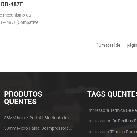
l DB-487F
do mecanismo da
:TP-487F(Compatível
-628MCL-701)
Um total de
1
pági
PRODUTOS
TAGS QUENTE
QUENTES
Impressora Térmica De Re
58MM Móvel Portátil Bluetooth Impressora Térmica PTP-II
Impressoras De Recibos 
58mm Micro Painel De Impressora De Recibos Térmica CSN-A1
Impressora Térmica Para