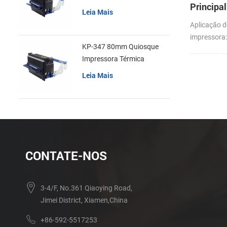
Principa
recibos
Leia Mais
Aplicação 
impressora
KP-347 80mm Quiosque
com o FTP
Impressora Térmica
Leia Mais
CONTATE-NOS
3-4/F, No.361 Qiaoying Road,
Jimei District, Xiamen,China
+86-592-5517253