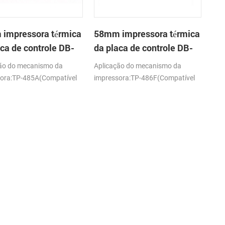
impressora térmica
58mm impressora térmica
aca de controle DB-
da placa de controle DB-
486F
ão do mecanismo da
Aplicação do mecanismo da
ora:TP-485A(Compatível
impressora:TP-486F(Compatível
S ELM205)
com o FTP-628MCL-101/103)