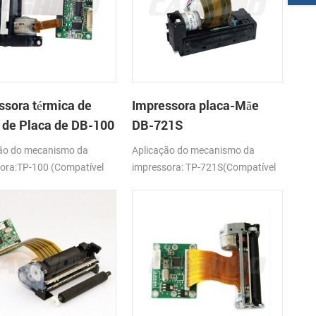
ssora térmica de
Impressora placa-Mãe
r de Placa de DB-100
DB-721S
ão do mecanismo da
Aplicação do mecanismo da
ora:TP-100 (Compatível
impressora: TP-721S(Compatível
RIT-M100H)
com Seiko LTPV345)