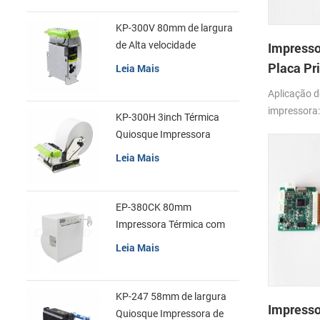
KP-300V 80mm de largura
de Alta velocidade
Impresso
Quiosque Impressora
Placa Pr
Leia Mais
Térmica
Aplicação 
impressora
KP-300H 3inch Térmica
com APS S
Quiosque Impressora
Módulo de
Leia Mais
EP-380CK 80mm
Impressora Térmica com
Tampa de Bloqueio
Leia Mais
KP-247 58mm de largura
Impresso
Quiosque Impressora de