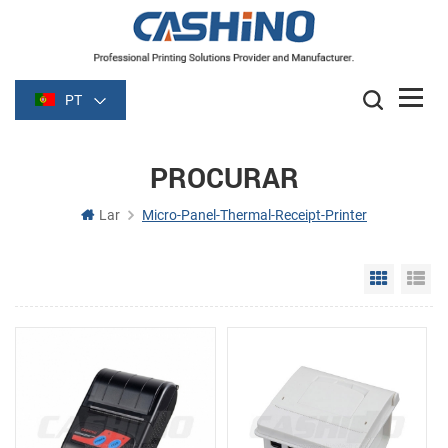
PT
PROCURAR
Lar
Micro-Panel-Thermal-Receipt-Printer
Grid Vie
Li