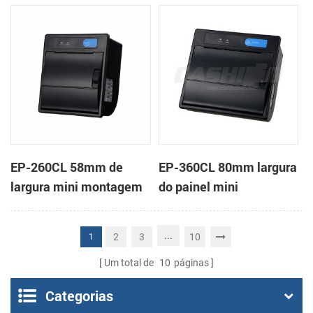
em painel impressora
impressora térmica de
térmica de recibos
recibos
EP-260CL 58mm de
EP-360CL 80mm largura
largura mini montagem
do painel mini
em painel impressora
impressora térmica com
térmica com a auto-
a auto-cortador
...
2
3
10
1
cortador
Um total de
10
páginas
Categorias