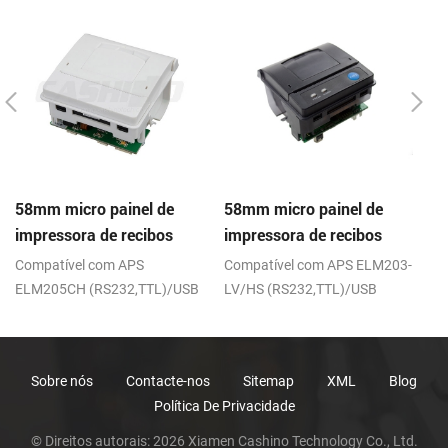
58mm micro painel de
58mm micro painel de
C
impressora de recibos
impressora de recibos
m
térmica CSN-A1
térmica CSN-A1K
de
Compatível com APS
Compatível com APS ELM203-
R
ELM205CH (RS232,TTL)/USB
LV/HS (RS232,TTL)/USB
Fi
Sobre nós
Contacte-nos
Sitemap
XML
Blog
Política De Privacidade
© Direitos autorais: 2026 Xiamen Cashino Technology Co., Ltd.