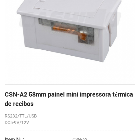
CSN-A2 58mm painel mini impressora térmica
de recibos
RS232/TTL/USB
DC5-9V/12V
Item Nº.:
CSN-A2