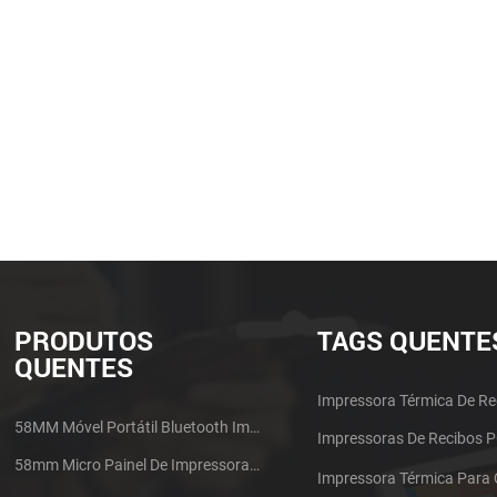
PRODUTOS
TAGS QUENTE
QUENTES
Impressora Térmica De Re
58MM Móvel Portátil Bluetooth Impressora Térmica PTP-II
Impressoras De Recibos 
58mm Micro Painel De Impressora De Recibos Térmica CSN-A1
Impressora Térmica Para