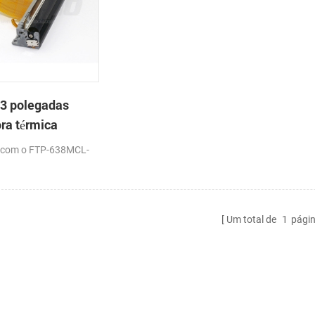
3 polegadas
ra térmica
mo de
 com o FTP-638MCL-
Um total de
1
pági