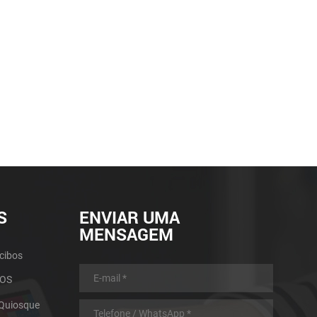
S
ENVIAR UMA
MENSAGEM
cibos
POS
 Quiosque