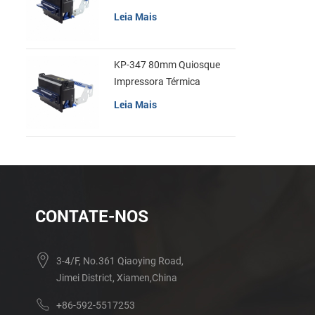
recibos
Leia Mais
KP-347 80mm Quiosque
Impressora Térmica
Leia Mais
CONTATE-NOS
3-4/F, No.361 Qiaoying Road,
Jimei District, Xiamen,China
+86-592-5517253