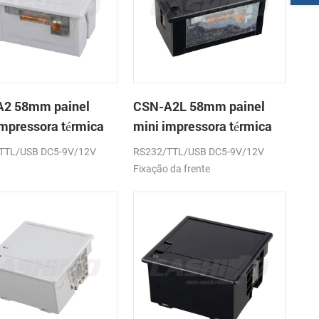
2 58mm painel
CSN-A2L 58mm painel
impressora térmica
mini impressora térmica
cibos
de recibos
TTL/USB DC5-9V/12V
RS232/TTL/USB DC5-9V/12V
Fixação da frente