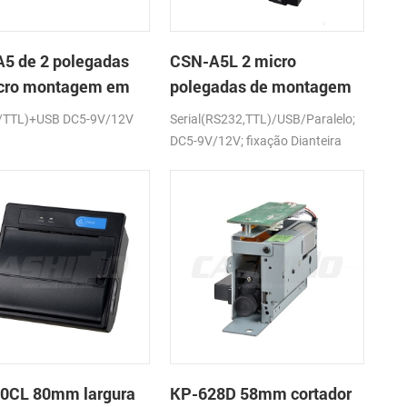
5 de 2 polegadas
CSN-A5L 2 micro
cro montagem em
polegadas de montagem
l impressora térmica
em painel impressora
/TTL)+USB DC5-9V/12V
Serial(RS232,TTL)/USB/Paralelo;
cibos
térmica de recibos
DC5-9V/12V; fixação Dianteira
0CL 80mm largura
KP-628D 58mm cortador