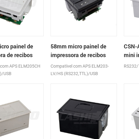
ro painel de
58mm micro painel de
CSN-A
ra de recibos
impressora de recibos
mini 
 CSN-A1
térmica CSN-A1K
de re
l com APS ELM205CH
Compatível com APS ELM203-
RS232/
L)/USB
LV/HS (RS232,TTL)/USB