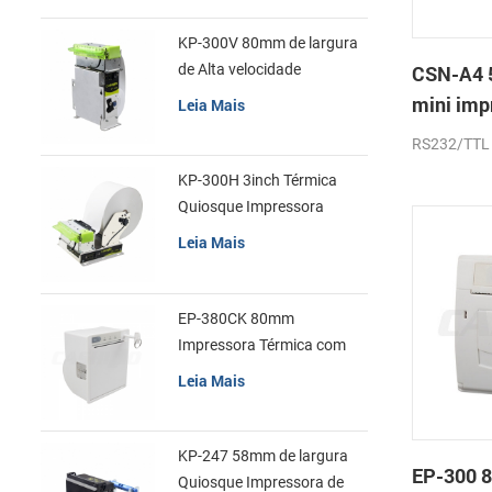
KP-300V 80mm de largura
de Alta velocidade
CSN-A4 
Quiosque Impressora
mini imp
Leia Mais
Térmica
de recib
RS232/TTL
KP-300H 3inch Térmica
Quiosque Impressora
Módulo de
Leia Mais
EP-380CK 80mm
Impressora Térmica com
Tampa de Bloqueio
Leia Mais
KP-247 58mm de largura
EP-300 
Quiosque Impressora de