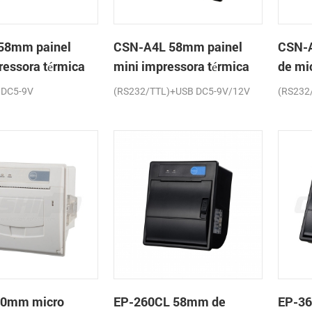
58mm painel
CSN-A4L 58mm painel
CSN-A
ressora térmica
mini impressora térmica
de mi
os
de recibos
paine
 DC5-9V
(RS232/TTL)+USB DC5-9V/12V
(RS232
de re
80mm micro
EP-260CL 58mm de
EP-36