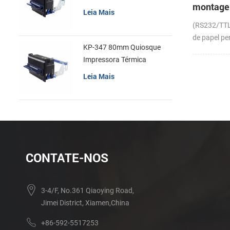
montage
recibos
Leia Mais
impresso
(RS232/TT
recibos
de papel pe
KP-347 80mm Quiosque
conclusão (
Impressora Térmica
Leia Mais
CONTATE-NOS
3-4/F, No.361 Qiaoying Road,
Jimei District, Xiamen,China
+86-592-5517253