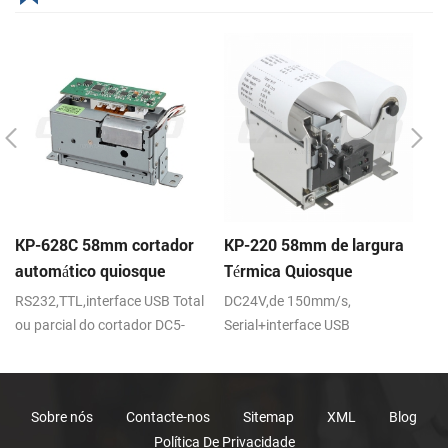
KP-628C 58mm cortador
KP-220 58mm de largura
K
automático quiosque
Térmica Quiosque
Q
impressora térmica
Impressora de recibos
Im
RS232,TTL,interface USB Total
DC24V,de 150mm/s,
RS
com cortador automático
C
ou parcial do cortador DC5-
Serial+interface USB
To
9V/12V
D
Sobre nós
Contacte-nos
Sitemap
XML
Blog
Política De Privacidade