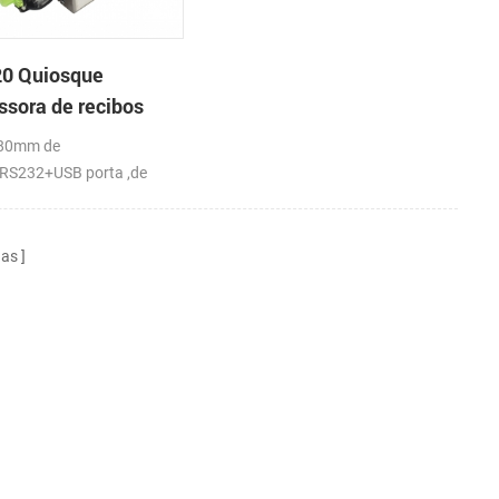
0 Quiosque
ssora de recibos
ca com Cortador
80mm de
ático
,RS232+USB porta ,de
/s
nas