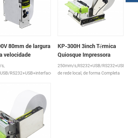
0V 80mm de largura
KP-300H 3inch Térmica
ta velocidade
Quiosque Impressora
que Impressora
Módulo de
s,
250mm/s,RS232+USB/RS232+USB+interf
ca
USB/RS232+USB+interfaces
de rede local, de forma Completa
 local,DC24V
ou parcial de corte, DC24V