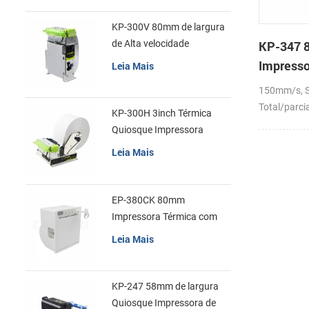
etiquetas 5
requintada, 
KP-300V 80mm de largura
manter 6. 
de Alta velocidade
KP-347 
metal, baix
Quiosque Impressora
Impresso
Leia Mais
rápida diss
Térmica
150mm/s, Se
Total/parci
KP-300H 3inch Térmica
Quiosque Impressora
Módulo de
Leia Mais
EP-380CK 80mm
Impressora Térmica com
Tampa de Bloqueio
Leia Mais
KP-247 58mm de largura
Quiosque Impressora de