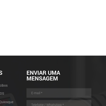
S
ENVIAR UMA
MENSAGEM
cibos
POS
 Quiosque