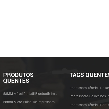
PRODUTOS
TAGS QUENTE
QUENTES
Impressora Térmica De Re
58MM Móvel Portátil Bluetooth Impressora Térmica PTP-II
Impressoras De Recibos 
58mm Micro Painel De Impressora De Recibos Térmica CSN-A1
Impressora Térmica Para