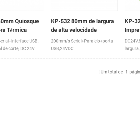
. Aparência pequena e
pequena e requintada, fácil de
fácil de instalar e
instalar e manter 7 Firmware do
Firmware do motor de
motor de metal, baixo consumo de
80mm Quiosque
KP-532 80mm de largura
KP-32
o consumo de energia e
energia e rápida dissipação de
ra Térmica
de alta velocidade
Impre
ipação de calor
calor
quiosque impressora
Térmi
rial+interface USB.
200mm/s Serial+Paralelo+porta
DC24V,
térmica
Autom
al de corte, DC 24V
USB,24VDC
largura
150mm
Um total de
1
pági