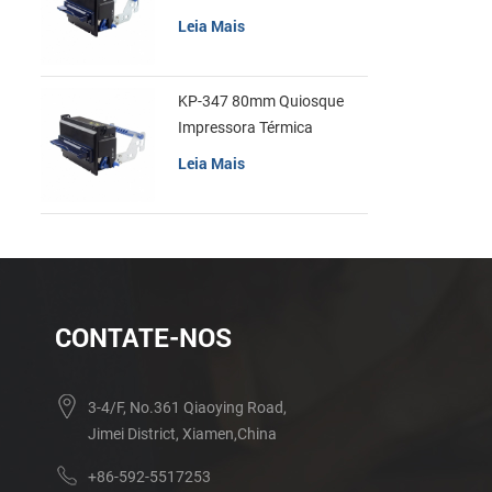
recibos
Leia Mais
KP-347 80mm Quiosque
Impressora Térmica
Leia Mais
CONTATE-NOS
3-4/F, No.361 Qiaoying Road,
Jimei District, Xiamen,China
+86-592-5517253