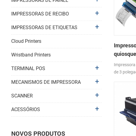
IMPRESSORAS DE PAINEL
IMPRESSORAS DE RECIBO
IMPRESSORAS DE ETIQUETAS
Cloud Printers
Impresso
quiosque
Wristband Printers
802 de 3
Impressora
TERMINAL POS
cortador
de 3 polega
bilhetes 
baixo ruído 
MECANISMOS DE IMPRESSORA
embutid
Alimentaçã
função,Mét
SCANNER
de papel co
Compatível 
ACESSÓRIOS
espessura d
papel térmi
para marca 
NOVOS PRODUTOS