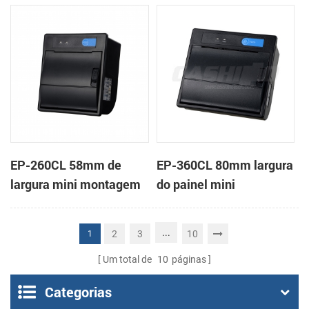
em painel impressora
impressora térmica de
térmica de recibos
recibos
EP-260CL 58mm de
EP-360CL 80mm largura
largura mini montagem
do painel mini
em painel impressora
impressora térmica com
térmica com a auto-
a auto-cortador
...
2
3
10
1
cortador
Um total de
10
páginas
Categorias