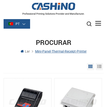
PT
PROCURAR
Lar
Mini-Panel-Thermal-Receipt-Printer
Grid Vie
Li