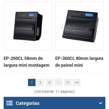
em painel impressora
impressora térmica de
térmica de recibos
recibos
EP-260CL 58mm de
EP-360CL 80mm largura
largura mini montagem
do painel mini
em painel impressora
impressora térmica com
térmica com a auto-
a auto-cortador
...
2
3
11
1
cortador
Um total de
11
páginas
Categorias