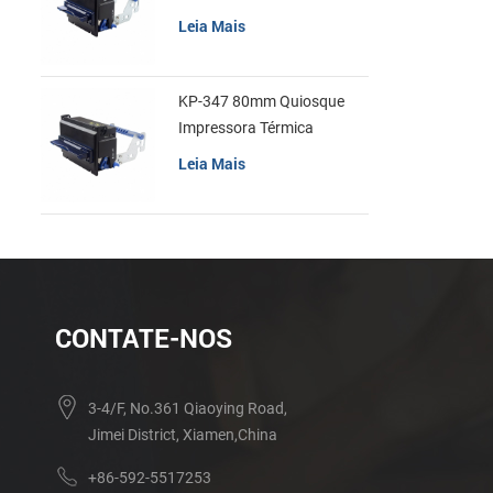
recibos
Leia Mais
KP-347 80mm Quiosque
Impressora Térmica
Leia Mais
CONTATE-NOS
3-4/F, No.361 Qiaoying Road,
Jimei District, Xiamen,China
+86-592-5517253