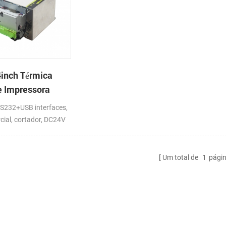
inch Térmica
 Impressora
232+USB interfaces,
rcial, cortador, DC24V
Um total de
1
pági