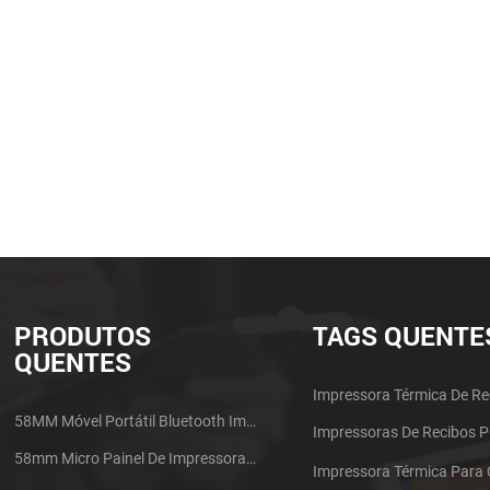
PRODUTOS
TAGS QUENTE
QUENTES
Impressora Térmica De Re
58MM Móvel Portátil Bluetooth Impressora Térmica PTP-II
Impressoras De Recibos 
58mm Micro Painel De Impressora De Recibos Térmica CSN-A1
Impressora Térmica Para