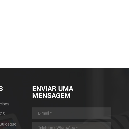
S
ENVIAR UMA
MENSAGEM
cibos
POS
 Quiosque