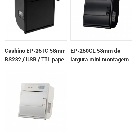
Cashino EP-261C 58mm
EP-260CL 58mm de
RS232 / USB / TTL papel
largura mini montagem
próximo ao final da
em painel impressora
impressora térmica de
térmica com a auto-
recibos de painel
cortador
embutido com cortador
automático