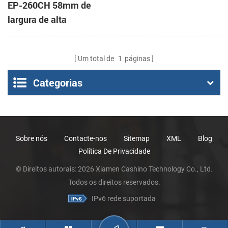
EP-260CH 58mm de
largura de alta
velocidade, mini painel
de impressora térmica
Um total de
1
páginas
com a auto-cortador
Categorias
Sobre nós
Contacte-nos
Sitemap
XML
Blog
Política De Privacidade
© Direitos autorais: 2026 Xiamen Cashino Technology Co., Ltd.
Todos os direitos reservados.
IPv6 rede suportada