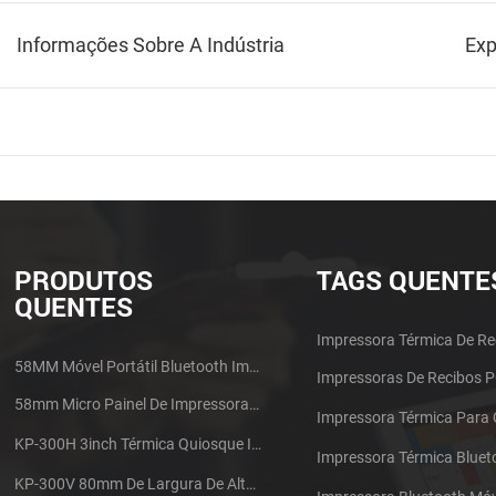
Informações Sobre A Indústria
Exp
PRODUTOS
TAGS QUENTE
QUENTES
Impressora Térmica De Re
58MM Móvel Portátil Bluetooth Impressora Térmica PTP-II
Impressoras De Recibos 
58mm Micro Painel De Impressora De Recibos Térmica CSN-A1
Impressora Térmica Para
KP-300H 3inch Térmica Quiosque Impressora Módulo De
Impressora Térmica Bluet
KP-300V 80mm De Largura De Alta Velocidade Quiosque Impressora Térmica