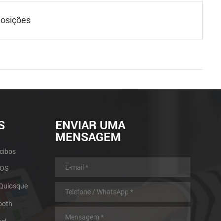
osições
S
ENVIAR UMA
MENSAGEM
cibos
POS
 Quiosque
ooth