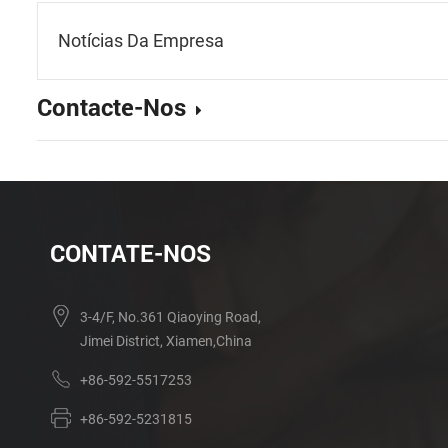
Notícias Da Empresa
Contacte-Nos
CONTATE-NOS
3-4/F, No.361 Qiaoying Road,
Jimei District, Xiamen,China
+86-592-5517253
+86-592-5231815