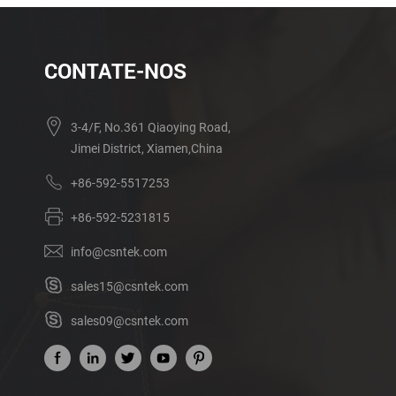
CONTATE-NOS
3-4/F, No.361 Qiaoying Road,
Jimei District, Xiamen,China
+86-592-5517253
+86-592-5231815
info@csntek.com
sales15@csntek.com
sales09@csntek.com