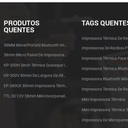
PRODUTOS
TAGS QUENTE
QUENTES
Impressora Térmica De Re
58MM Móvel Portátil Bluetooth Impressora Térmica PTP-II
Impressoras De Recibos 
58mm Micro Painel De Impressora De Recibos Térmica CSN-A1
Impressora Térmica Para
KP-300H 3inch Térmica Quiosque Impressora Módulo De
Impressora Térmica Bluet
KP-300V 80mm De Largura De Alta Velocidade Quiosque Impressora Térmica
Impressora Bluetooth Móv
EP-380CK 80mm Impressora Térmica Com Tampa De Bloqueio
TTL DC12V 58mm Mini Incorporado Táxi Impressora Térmica De Recibos
Mini Impressora Térmica
Mini Impressora Térmica
Impressora De Micropaine