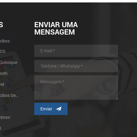
S
ENVIAR UMA
MENSAGEM
cibos
POS
 Quiosque
ooth
el
Impressora Térmica De Recibos De Micro Painel
 58mm
l