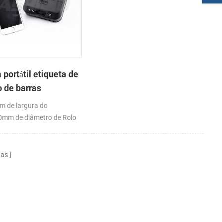
portátil etiqueta de
o de barras
ssora térmica
 de largura do
0mm de diâmetro de Rolo
l(O. D),USB+Bluetooth,K-
do APLICATIVO; o CE,FCC
nas