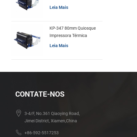
recibos
Leia Mais
KP-347 80mm Quiosque
Impressora Térmica
Leia Mais
CONTATE-NOS
3-4/F, No.361 Qiaoying Road,
Jimei District, Xiamen,China
+86-592-5517253