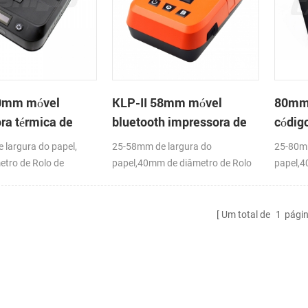
0mm móvel
KLP-II 58mm móvel
80mm 
ra térmica de
bluetooth impressora de
códig
s
etiquetas
impre
largura do papel,
25-58mm de largura do
25-80mm
tro de Rolo de
papel,40mm de diâmetro de Rolo
papel,4
,USB+Bluetooth,K-
de papel(O. D),USB+Bluetooth,K-
de pape
Label APP
Rótulo 
Um total de
1
pági