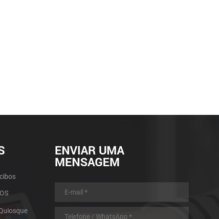
S
ENVIAR UMA
MENSAGEM
cibos
POS
 Quiosque