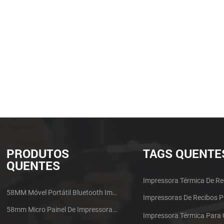
PRODUTOS
TAGS QUENTE
QUENTES
Impressora Térmica De Re
58MM Móvel Portátil Bluetooth Impressora Térmica PTP-II
Impressoras De Recibos 
58mm Micro Painel De Impressora De Recibos Térmica CSN-A1
Impressora Térmica Para