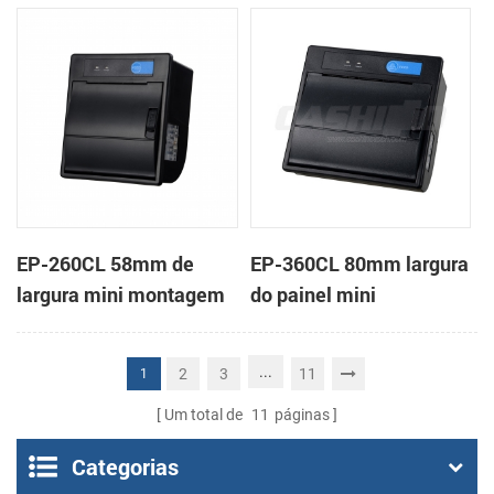
em painel impressora
impressora térmica de
térmica de recibos
recibos
EP-260CL 58mm de
EP-360CL 80mm largura
largura mini montagem
do painel mini
em painel impressora
impressora térmica com
térmica com a auto-
a auto-cortador
...
2
3
11
1
cortador
Um total de
11
páginas
Categorias