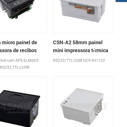
micro painel de
CSN-A2 58mm painel
ssora de recibos
mini impressora térmica
ca CSN-A1K
de recibos
ível com APS ELM203-
RS232/TTL/USB DC5-9V/12V
(RS232,TTL)/USB