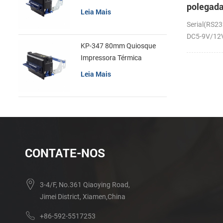
polegad
recibos
Leia Mais
em paine
Serial(RS23
térmica 
DC5-9V/12V;
KP-347 80mm Quiosque
Impressora Térmica
Leia Mais
CONTATE-NOS
3-4/F, No.361 Qiaoying Road,
Jimei District, Xiamen,China
+86-592-5517253