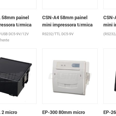
 58mm painel
CSN-A4 58mm painel
CSN-A
ressora térmica
mini impressora térmica
mini 
os
de recibos
de re
/USB DC5-9V/12V
RS232/TTL DC5-9V
(RS232
frente
 2 micro
EP-300 80mm micro
EP-2