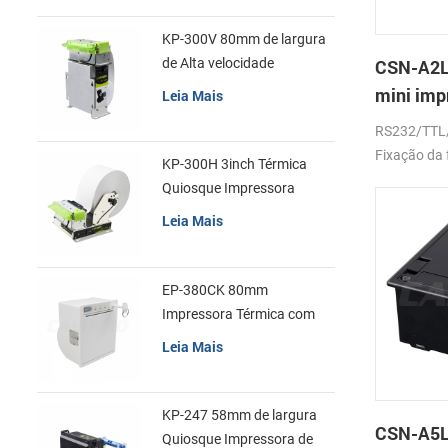
KP-300V 80mm de largura
de Alta velocidade
CSN-A2L
Quiosque Impressora
mini imp
Leia Mais
Térmica
de recib
RS232/TTL
Fixação da 
KP-300H 3inch Térmica
Quiosque Impressora
Módulo de
Leia Mais
EP-380CK 80mm
Impressora Térmica com
Tampa de Bloqueio
Leia Mais
KP-247 58mm de largura
CSN-A5L
Quiosque Impressora de