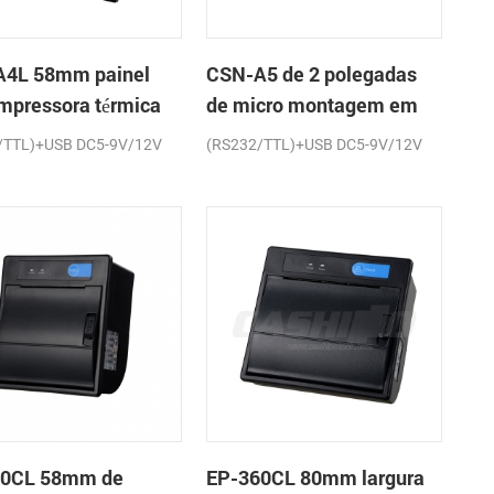
4L 58mm painel
CSN-A5 de 2 polegadas
impressora térmica
de micro montagem em
cibos
painel impressora térmica
/TTL)+USB DC5-9V/12V
(RS232/TTL)+USB DC5-9V/12V
de recibos
60CL 58mm de
EP-360CL 80mm largura