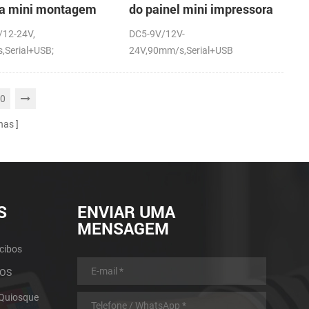
ra mini montagem
do painel mini impressora
inel impressora
térmica com a auto-
/12-24V,
DC5-9V/12V-
ca com a auto-
cortador
,Serial+USB;
24V,90mm/s,Serial+USB
dor
0
nas
S
ENVIAR UMA
MENSAGEM
cibos
POS
 Quiosque