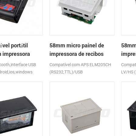
el portátil
58mm micro painel de
58mm 
h impressora
impressora de recibos
impre
PTP-II
térmica CSN-A1
térmi
ooth,interface USB
Compatível com APS ELM205CH
Compat
droid,ios,windows
(RS232,TTL)/USB
LV/HS 