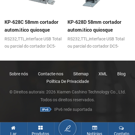
KP-628C 58mm cortador
KP-628D 58mm cortador
K
automático quiosque
automático quiosque
T
impressora térmica
impressora térmica
I
RS232,TTL,interface USB Total
RS232,TTL,interface USB Total
DC
c
ou parcial do cortador DC5-
ou parcial do cortador DC5-
Se
9V/12V
9V/12V
Sobre nós
Contacte-nos
Sitemap
XML
Blog
Política De Privacidade
© Direitos autorais: 2026 Xiamen Cashino Technology Co., Ltd.
Todos os direitos reservados.
IPv6 rede suportada
Lar
Produtos
Notícias
Contato