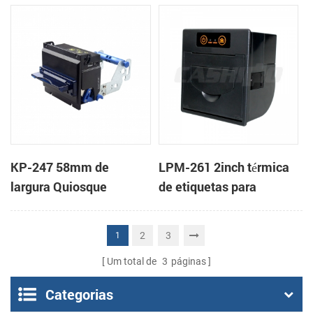
Térmica Impressoras de
recibos
Bilhetes Com a Auto-
cortador
KP-247 58mm de
LPM-261 2inch térmica
largura Quiosque
de etiquetas para
Impressora de recibos
montagem em painel
impressoras apoio
2
3
1
dinheiro de caixa
Um total de
3
páginas
Categorias