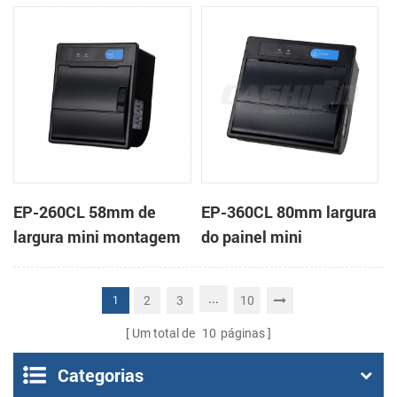
em painel impressora
impressora térmica de
térmica de recibos
recibos
EP-260CL 58mm de
EP-360CL 80mm largura
largura mini montagem
do painel mini
em painel impressora
impressora térmica com
térmica com a auto-
a auto-cortador
...
2
3
10
1
cortador
Um total de
10
páginas
Categorias