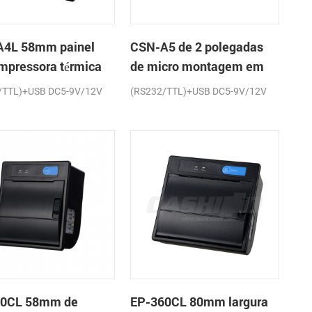
4L 58mm painel
CSN-A5 de 2 polegadas
impressora térmica
de micro montagem em
cibos
painel impressora térmica
/TTL)+USB DC5-9V/12V
(RS232/TTL)+USB DC5-9V/12V
de recibos
60CL 58mm de
EP-360CL 80mm largura