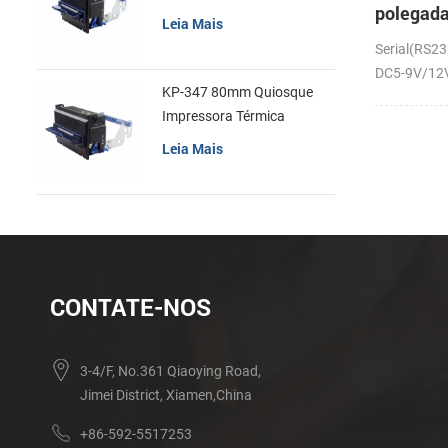
polegad
recibos
Leia Mais
em paine
Serial(RS23
térmica 
DC5-9V/12V;
KP-347 80mm Quiosque
Impressora Térmica
Leia Mais
CONTATE-NOS
3-4/F, No.361 Qiaoying Road,
Jimei District, Xiamen,China
+86-592-5517253