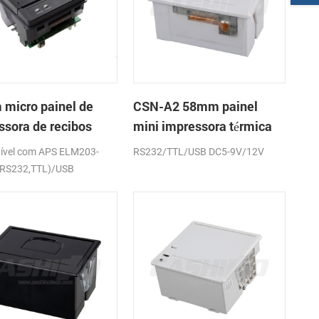
micro painel de
CSN-A2 58mm painel
ssora de recibos
mini impressora térmica
ca CSN-A1K
de recibos
ível com APS ELM203-
RS232/TTL/USB DC5-9V/12V
(RS232,TTL)/USB