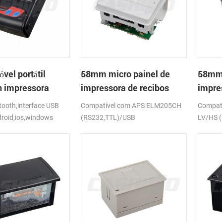
el portátil
58mm micro painel de
58mm 
h impressora
impressora de recibos
impre
PTP-II
térmica CSN-A1
térmi
ooth,interface USB
Compatível com APS ELM205CH
Compat
droid,ios,windows
(RS232,TTL)/USB
LV/HS 