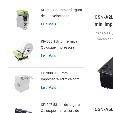
KP-300V 80mm de largura
de Alta velocidade
CSN-A2L
Quiosque Impressora
mini imp
Leia Mais
Térmica
de recib
RS232/TTL
Fixação da 
KP-300H 3inch Térmica
Quiosque Impressora
Módulo de
Leia Mais
EP-380CK 80mm
Impressora Térmica com
Tampa de Bloqueio
Leia Mais
KP-247 58mm de largura
CSN-A5L
Quiosque Impressora de