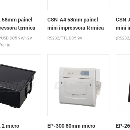
 58mm painel
CSN-A4 58mm painel
CSN-A
ressora térmica
mini impressora térmica
mini 
os
de recibos
de re
/USB DC5-9V/12V
RS232/TTL DC5-9V
(RS232
frente
 2 micro
EP-300 80mm micro
EP-2