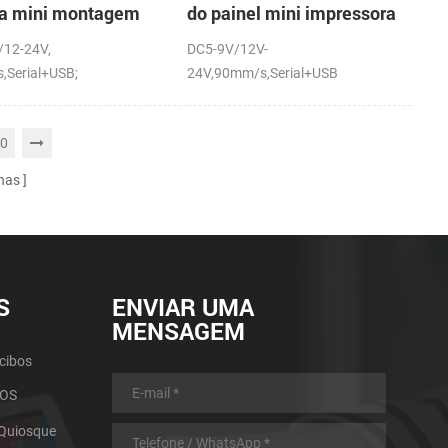
ra mini montagem
do painel mini impressora
inel impressora
térmica com a auto-
/12-24V,
DC5-9V/12V-
ca com a auto-
cortador
,Serial+USB;
24V,90mm/s,Serial+USB
dor
0
nas
S
ENVIAR UMA
MENSAGEM
cibos
POS
 Quiosque