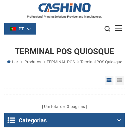
PT
TERMINAL POS QUIOSQUE
Lar
Produtos
TERMINAL POS
Terminal POS Quiosque
Grid Vie
Li
Um total de
0
páginas
Categorias