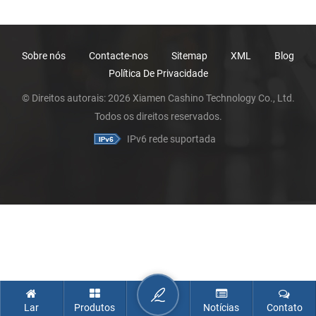
Sobre nós
Contacte-nos
Sitemap
XML
Blog
Política De Privacidade
© Direitos autorais: 2026 Xiamen Cashino Technology Co., Ltd.
Todos os direitos reservados.
IPv6 rede suportada
Lar
Produtos
Notícias
Contato