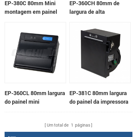
EP-380C 80mm Mini
EP-360CH 80mm de
montagem em painel
largura de alta
impressora térmica
velocidade, mini painel
de impressora térmica
com a auto-cortador
EP-360CL 80mm largura
EP-381C 80mm largura
do painel mini
do painel da impressora
impressora térmica com
térmica para o toque
a auto-cortador
terminal POS
Um total de
1
páginas