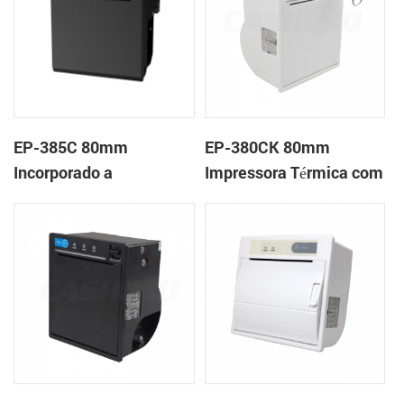
EP-385C 80mm
EP-380CK 80mm
Incorporado a
Impressora Térmica com
impressora de
Tampa de Bloqueio
recebimento de painel
térmico com cortador
automático