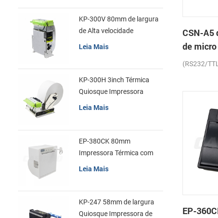
KP-300V 80mm de largura
de Alta velocidade
CSN-A5 d
Quiosque Impressora
de micr
Leia Mais
Térmica
painel i
(RS232/TT
de recib
KP-300H 3inch Térmica
Quiosque Impressora
Módulo de
Leia Mais
EP-380CK 80mm
Impressora Térmica com
Tampa de Bloqueio
Leia Mais
KP-247 58mm de largura
EP-360C
Quiosque Impressora de