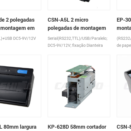
e 2 polegadas
CSN-A5L 2 micro
EP-30
o montagem em
polegadas de montagem
monta
mpressora térmica
em painel impressora
impre
L)+USB DC5-9V/12V
Serial(RS232,TTL)/USB/Paralelo;
(RS232
os
térmica de recibos
recib
DC5-9V/12V; fixação Dianteira
de pape
conclus
L 80mm largura
KP-628D 58mm cortador
CSN-