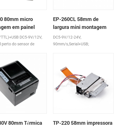
0 80mm micro
EP-260CL 58mm de
gem em painel
largura mini montagem
ssora térmica de
em painel impressora
/TTL)+USB DC5-9V/12V,
DC5-9V/12-24V,
os
térmica com a auto-
l perto do sensor de
90mm/s,Serial+USB;
cortador
ão (opcional)
80V 80mm Térmica
TP-220 58mm impressora