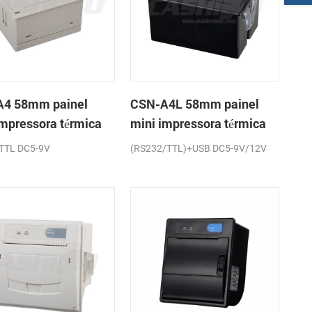
4 58mm painel
CSN-A4L 58mm painel
impressora térmica
mini impressora térmica
cibos
de recibos
TTL DC5-9V
(RS232/TTL)+USB DC5-9V/12V