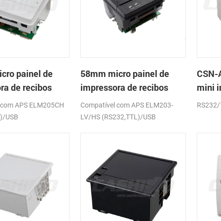
ro painel de
58mm micro painel de
CSN-A
ra de recibos
impressora de recibos
mini 
 CSN-A1
térmica CSN-A1K
de re
l com APS ELM205CH
Compatível com APS ELM203-
RS232/
L)/USB
LV/HS (RS232,TTL)/USB