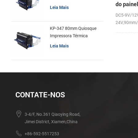
do paine
recibos
Leia Mais
térmica 
DC5-9V/12
cortador
24V,90mm/s
KP-347 80mm Quiosque
Impressora Térmica
Leia Mais
CONTATE-NOS
3-4/F, No.361 Qiaoying Road,
Jimei District, Xiamen,China
+86-592-5517253