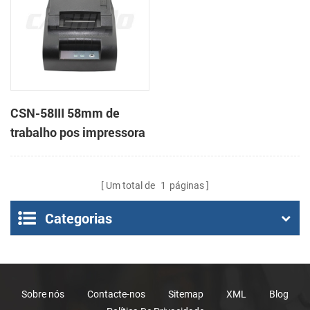
CSN-58III 58mm de
trabalho pos impressora
térmica de recibos
Um total de
1
páginas
Categorias
Sobre nós
Contacte-nos
Sitemap
XML
Blog