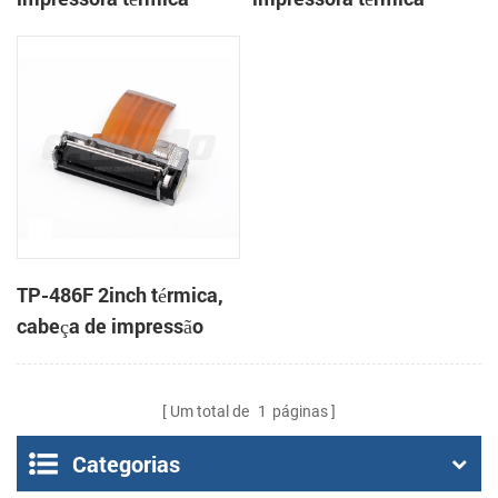
mecanismo de
mecanismo de
TP-486F 2inch térmica,
cabeça de impressão
Um total de
1
páginas
Categorias