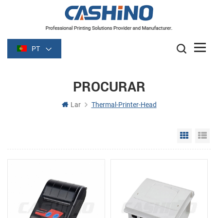
PT
PROCURAR
Lar
Thermal-Printer-Head
Grid Vie
Li