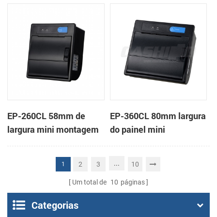
em painel impressora
impressora térmica de
térmica de recibos
recibos
EP-260CL 58mm de
EP-360CL 80mm largura
largura mini montagem
do painel mini
em painel impressora
impressora térmica com
térmica com a auto-
a auto-cortador
...
2
3
10
1
cortador
Um total de
10
páginas
Categorias