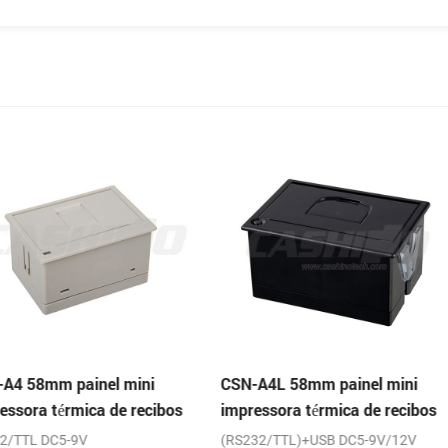
mini
CSN-A4L 58mm painel mini
CSN-A5 de 2 
 recibos
impressora térmica de recibos
montagem em
impressora té
(RS232/TTL)+USB DC5-9V/12V
(RS232/TTL)+