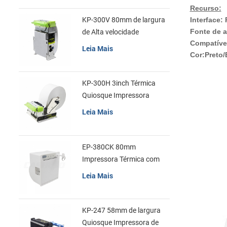
Recurso:
Interface:
KP-300V 80mm de largura
Fonte de 
de Alta velocidade
Compatíve
Quiosque Impressora
Leia Mais
Cor:Preto/
Térmica
KP-300H 3inch Térmica
Quiosque Impressora
Módulo de
Leia Mais
EP-380CK 80mm
Impressora Térmica com
Tampa de Bloqueio
Leia Mais
KP-247 58mm de largura
Quiosque Impressora de