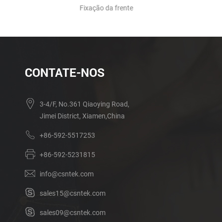
Fixação da frente
CONTATE-NOS
3-4/F, No.361 Qiaoying Road,
Jimei District, Xiamen,China
+86-592-5517253
+86-592-5231815
info@csntek.com
sales15@csntek.com
sales09@csntek.com