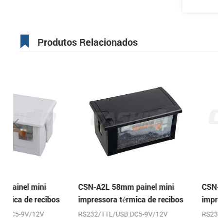
Produtos Relacionados
CSN-A2L 58mm painel mini
CSN-A4 58mm painel 
impressora térmica de recibos
impressora térmica de
RS232/TTL/USB DC5-9V/12V
RS232/TTL DC5-9V