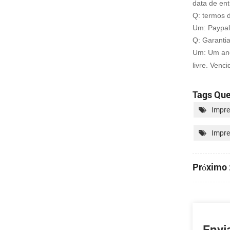
data de en
Q: termos 
Um: Paypal,
Q: Garanti
Um: Um ano
livre. Venc
Tags Que
Impre
Impre
Próximo 
Envi