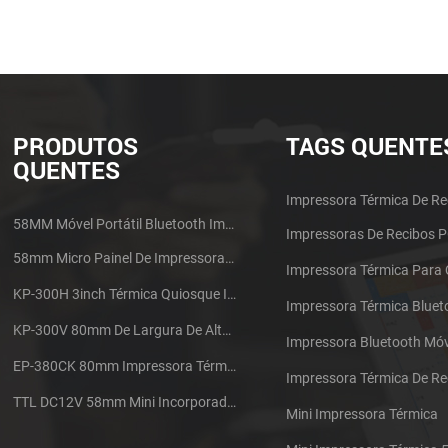
PRODUTOS
TAGS QUENTE
QUENTES
Impressora Térmica De Re
58MM Móvel Portátil Bluetooth Impressora Térmica PTP-II
Impressoras De Recibos 
58mm Micro Painel De Impressora De Recibos Térmica CSN-A1
Impressora Térmica Para
KP-300H 3inch Térmica Quiosque Impressora Módulo De
Impressora Térmica Bluet
KP-300V 80mm De Largura De Alta Velocidade Quiosque Impressora Térmica
Impressora Bluetooth Móv
EP-380CK 80mm Impressora Térmica Com Tampa De Bloqueio
TTL DC12V 58mm Mini Incorporado Táxi Impressora Térmica De Recibos
Mini Impressora Térmica