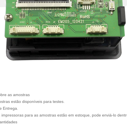
obre as amostras
tras estão disponíveis para testes.
e Entrega.
s impressoras para as amostras estão em estoque, pode enviá-lo dent
antidades