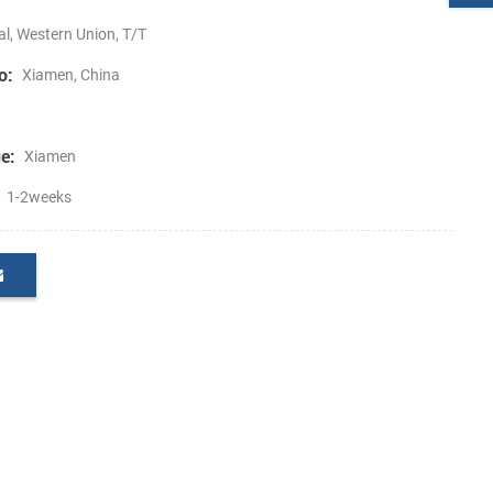
l, Western Union, T/T
o:
Xiamen, China
e:
Xiamen
1-2weeks