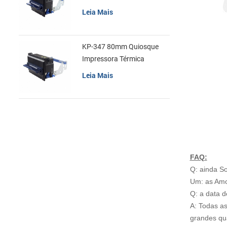
recibos
Leia Mais
KP-347 80mm Quiosque
Impressora Térmica
Leia Mais
FAQ:
Q: ainda S
Um: as Amos
Q: a data d
A: Todas a
grandes qu