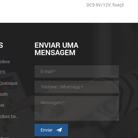
DC5-9V/12V; fixação Dianteira
S
ENVIAR UMA
MENSAGEM
cibos
POS
 Quiosque
ooth
el
Impressora Térmica De Recibos De Micro Painel