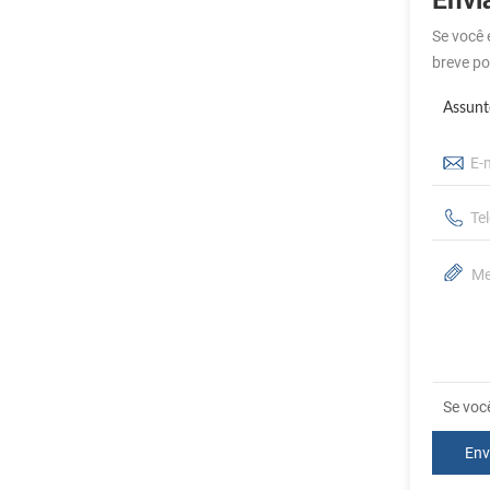
Se você 
breve po
Assunt
Se voc