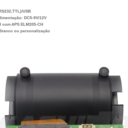
 RS232,TTL)/USB
alimentação: DC5-9V/12V
l com APS ELM205-CH
Branco ou personalização