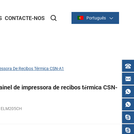
S
CONTACTE-NOS
Português
ortador
ortador
IMPRESSORAS DE RECIBO
Série térmica de 2 polegadas/58 mm
Série térmica de 3 polegadas/80 mm
essora De Recibos Térmica CSN-A1
inel de impressora de recibos térmica CSN-
S ELM205CH