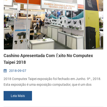
Cashino Apresentada Com Êxito No Computex
Taipei 2018
2018-09-07
2018 Computex Taipei exposição foi fechado em Junho. 9º., 2018.
Esta exposição é uma exposição computador, que é um dos
maiores computador e tecnologia de feiras do mundo. Este ano, foi
Leia Mais
realizada com os temas "AI", "5G", "Blockchain", "IOT", "Inovações &
Startups", e "Jogos & VR". Xiamen Cashino impressoras foram