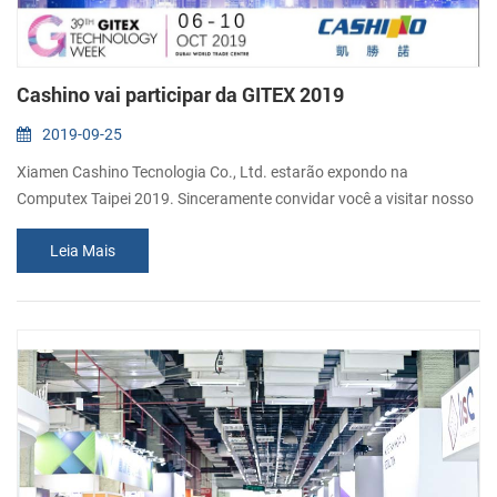
Cashino vai participar da GITEX 2019
2019-09-25
Xiamen Cashino Tecnologia Co., Ltd. estarão expondo na
Computex Taipei 2019. Sinceramente convidar você a visitar nosso
estande. Número Do Estande: H2-44Data: Out. 06 - 10, 2019
Leia Mais
Endereço: DuBai world trade centreoff Sheikh Zayed Road, PO Box
9292, Dubai