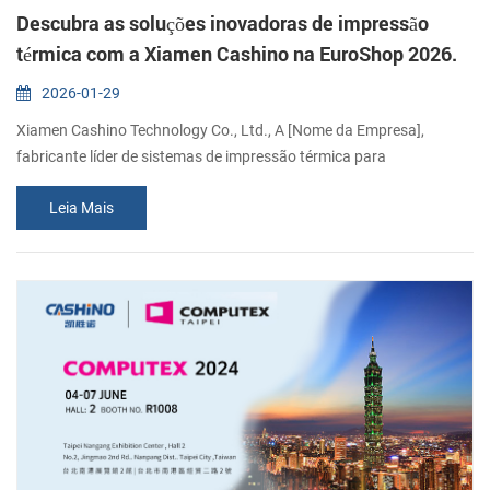
Descubra as soluções inovadoras de impressão
térmica com a Xiamen Cashino na EuroShop 2026.
2026-01-29
Xiamen Cashino Technology Co., Ltd., A [Nome da Empresa],
fabricante líder de sistemas de impressão térmica para
OEMs/ODMs, tem o prazer de anunciar sua participação na
Leia Mais
EuroShop 2026. De 22 a 26 de fevereiro, convidamos você a se
juntar a nós na Messe Düsseldorf para explorar o futuro do
hardware para o varejo. Colaborando para o futuro da inovação no
varejo Enquanto a EuroShop 2026 reúne os visio...