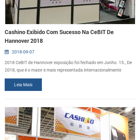
Cashino Exibido Com Sucesso Na CeBIT De
Hannover 2018
2018-09-07
2018 CeBIT de Hannover exposição foi fechado em Junho. 15., De
2018, que é o maior e mais representada internacionalmente
exposição computador. Como um profissional provedor de
Leia Mais
soluções de impressão, Cashino expostos todos os tipos de micro
impressoras com sucesso e atraiu muitos clientes para nosso
estande para as de boa qualidade. Os mais populares da
impressora em esta exposição deve ser Quiosq...