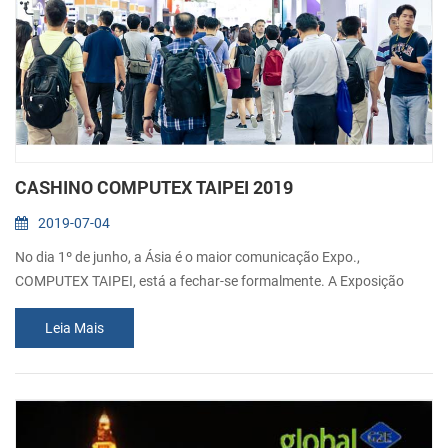
CASHINO COMPUTEX TAIPEI 2019
2019-07-04
No dia 1º de junho, a Ásia é o maior comunicação Expo.,
COMPUTEX TAIPEI, está a fechar-se formalmente. A Exposição
atraiu 1,685 expositores e 42,495 visitantes durante os cinco dias
Leia Mais
de mostra. Nos últimos anos, Xiamen Cashino Tecnologia Co., Ltd.
tem exibido com sucesso na COMPUTEX TAIPEI para mostrar a
nossa nova solução de impressão térmica, assim como este ano.
Como um dos quatro grandes feiras...