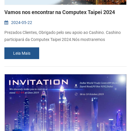
Vamos nos encontrar na Computex Taipei 2024
2024-05-22
Prezados Clientes, Obrigado pelo seu apoio ao Cashino. Cashino
participará da Computex Taipei 2024.Nós mostraremos
impressoras térmicas novas e populares no evento. Sinceramente
Leia Mais
convidamos você a visitar nosso estande. Adicionar:Centro de
Exposições Nangang, Hall 2. Data: 4 a 7 de junho de 2024 Estande:
NO.R1008.