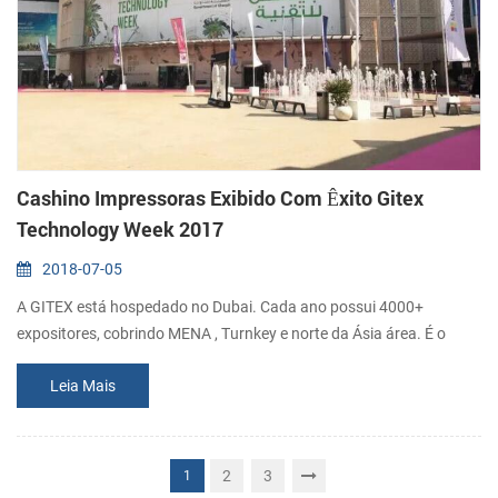
Cashino Impressoras Exibido Com Êxito Gitex
Technology Week 2017
2018-07-05
A GITEX está hospedado no Dubai. Cada ano possui 4000+
expositores, cobrindo MENA , Turnkey e norte da Ásia área. É o
mundo das Top 3 digital & eventos de tecnologia. 150000+ os
Leia Mais
profissionais de TI a partir de 144 países participam do evento,
incluindo CXOs, ISV, TIC jogadores, autoridade de terceiros,
analistas e meios de comunicação. Com o exellent de qualidade e
avanço do produto, Xiamen Ca...
2
3
1