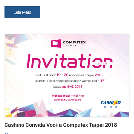
visitar nosso estande. Número do estande: D78-5 Data: De 11 A 15
Leia Mais
De Junho De, De 2018 Endereço: Centro De Exposições De
Hannover, Messegelande 30521 Hannover, Na Alemanha
Cashino Convida Você a Computex Taipei 2018