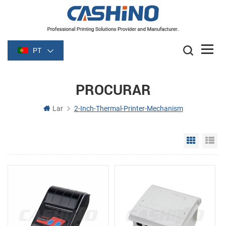
PT
PROCURAR
Lar
2-Inch-Thermal-Printer-Mechanism
Grid Vie
Li