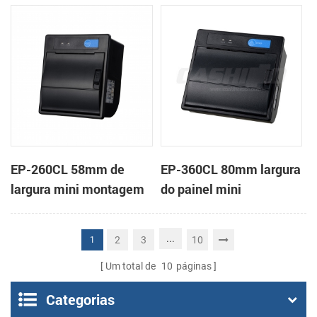
em painel impressora
impressora térmica de
térmica de recibos
recibos
EP-260CL 58mm de
EP-360CL 80mm largura
largura mini montagem
do painel mini
em painel impressora
impressora térmica com
térmica com a auto-
a auto-cortador
...
2
3
10
1
cortador
Um total de
10
páginas
Categorias