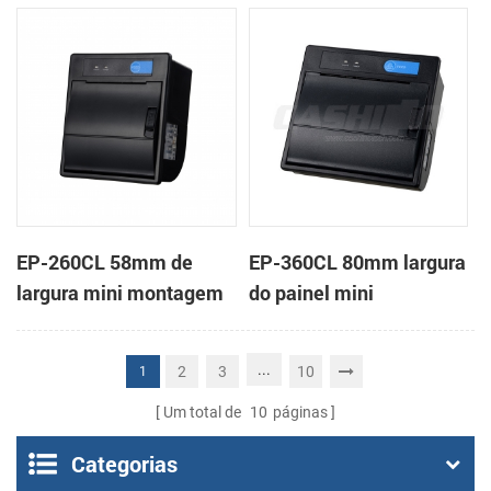
em painel impressora
impressora térmica de
térmica de recibos
recibos
EP-260CL 58mm de
EP-360CL 80mm largura
largura mini montagem
do painel mini
em painel impressora
impressora térmica com
térmica com a auto-
a auto-cortador
...
2
3
10
1
cortador
Um total de
10
páginas
Categorias