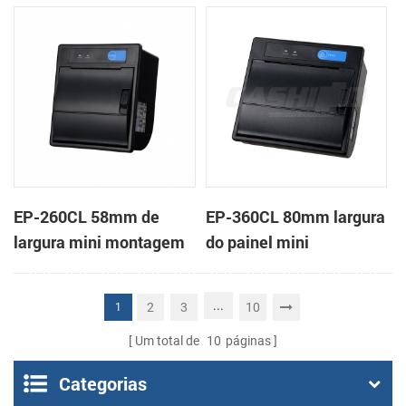
em painel impressora
impressora térmica de
térmica de recibos
recibos
EP-260CL 58mm de
EP-360CL 80mm largura
largura mini montagem
do painel mini
em painel impressora
impressora térmica com
térmica com a auto-
a auto-cortador
...
2
3
10
1
cortador
Um total de
10
páginas
Categorias