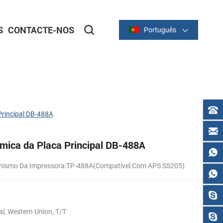
S
CONTACTE-NOS
Português
ortador
ortador
IMPRESSORAS DE RECIBO
Série térmica de 2 polegadas/58 mm
Série térmica de 3 polegadas/80 mm
Principal DB-488A
rmica da Placa Principal DB-488A
nismo Da Impressora:TP-488A(Compatível Com APS SS205)
l, Western Union, T/T