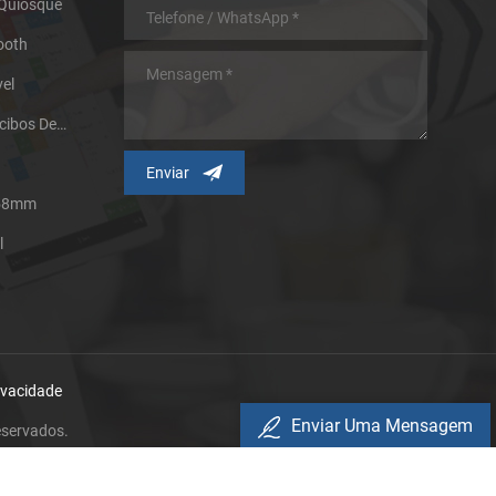
 Quiosque
ooth
el
Impressora Térmica De Recibos De Micro Painel
 58mm
l
rivacidade
Enviar Uma Mensagem
eservados.