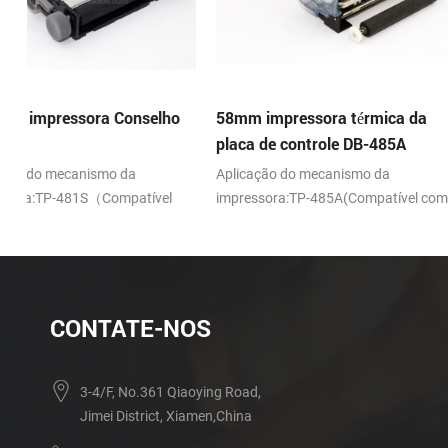
o
58mm impressora térmica da
58mm impressora tér
placa de controle DB-485A
placa de controle DB
Aplicação do mecanismo da
Aplicação do mecanismo
impressora:TP-485A(Compatível com
impressora:TP-486F(Com
APS ELM205)
o FTP-628MCL-101/103)
CONTATE-NOS
3-4/F, No.361 Qiaoying Road,
Jimei District, Xiamen,China