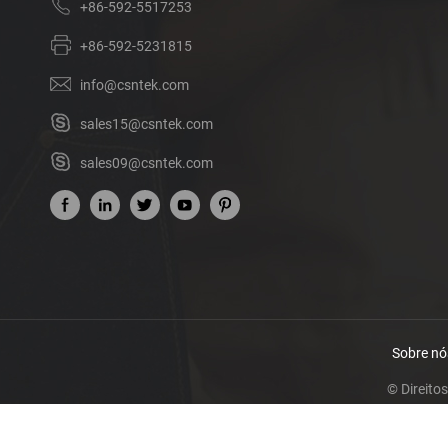
+86-592-5517253
+86-592-5231815
info@csntek.com
sales15@csntek.com
sales09@csntek.com
Sobre nó
© Direito