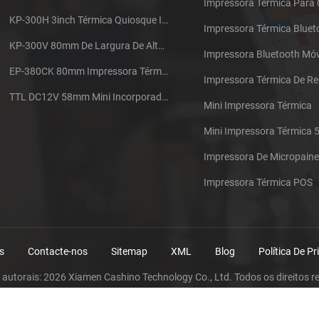
Impressora Térmica Para
KP-300H 3inch Térmica Quiosque Impressora Módulo De
Impressora Térmica Bluet
KP-300V 80mm De Largura De Alta Velocidade Quiosque Impressora Térmica
Impressora Bluetooth Móv
EP-380CK 80mm Impressora Térmica Com Tampa De Bloqueio
TTL DC12V 58mm Mini Incorporado Táxi Impressora Térmica De Recibos
Mini Impressora Térmica
Mini Impressora Térmica
Impressora De Micropaine
Impressora Térmica POS
s
Contacte-nos
Sitemap
XML
Blog
Política De P
s autorais: 2026 Xiamen Cashino Technology Co., Ltd. Todos os direitos r
IPv6 rede suportada