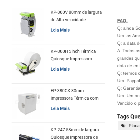
KP-300V 80mm de largura
de Alta velocidade
FAQ:
Quiosque Impressora
Q: ainda S
Leia Mais
Térmica
Um: as Amos
Q: a data d
A: Todas a
KP-300H 3inch Térmica
grandes qu
Quiosque Impressora
data de en
Módulo de
Leia Mais
Q: termos 
Um: Paypal,
Q: Garanti
EP-380CK 80mm
Um: Um ano
Impressora Térmica com
Vencido o p
Tampa de Bloqueio
Leia Mais
Tags Que
Placa
KP-247 58mm de largura
Quiosque Impressora de