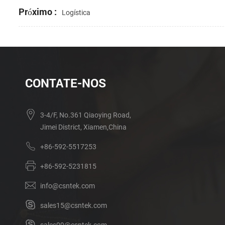
Próximo :
Logística
CONTATE-NOS
3-4/F, No.361 Qiaoying Road,
Jimei District, Xiamen,China
+86-592-5517253
+86-592-5231815
info@csntek.com
sales15@csntek.com