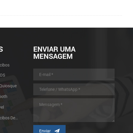
S
ENVIAR UMA
MENSAGEM
cibos
POS
 Quiosque
ooth
el
Impressora Térmica De Recibos De Micro Painel