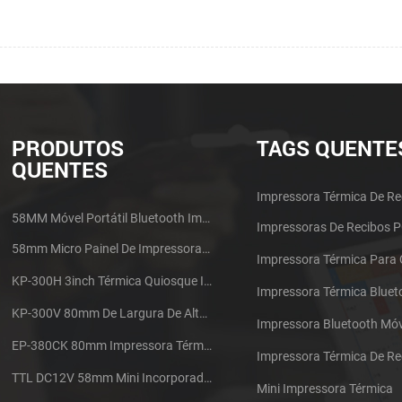
PRODUTOS
TAGS QUENTE
QUENTES
Impressora Térmica De Re
58MM Móvel Portátil Bluetooth Impressora Térmica PTP-II
Impressoras De Recibos 
58mm Micro Painel De Impressora De Recibos Térmica CSN-A1
Impressora Térmica Para
KP-300H 3inch Térmica Quiosque Impressora Módulo De
Impressora Térmica Bluet
KP-300V 80mm De Largura De Alta Velocidade Quiosque Impressora Térmica
Impressora Bluetooth Móv
EP-380CK 80mm Impressora Térmica Com Tampa De Bloqueio
TTL DC12V 58mm Mini Incorporado Táxi Impressora Térmica De Recibos
Mini Impressora Térmica