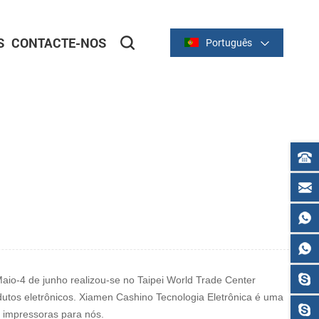
S
CONTACTE-NOS
Português
ortador
ortador
IMPRESSORAS DE RECIBO
Série térmica de 2 polegadas/58 mm
Série térmica de 3 polegadas/80 mm
io-4 de junho realizou-se no Taipei World Trade Center
tos eletrônicos. Xiamen Cashino Tecnologia Eletrônica é uma
a impressoras para nós.