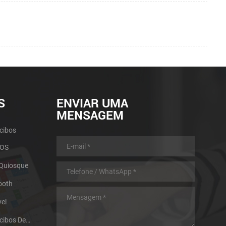
S
ENVIAR UMA
MENSAGEM
cibos
POS
 Quiosque
ooth
el
Impressora Térmica De Recibos De Micro Painel