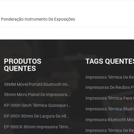
6
e Ponderação Instrumento De Exposições
PRODUTOS
TAGS QUENTE
QUENTES
Impressora Térmica De Re
58MM Móvel Portátil Bluetooth Impressora Térmica PTP-II
Impressoras De Recibos 
58mm Micro Painel De Impressora De Recibos Térmica CSN-A1
Impressora Térmica Para
KP-300H 3inch Térmica Quiosque Impressora Módulo De
Impressora Térmica Bluet
KP-300V 80mm De Largura De Alta Velocidade Quiosque Impressora Térmica
Impressora Bluetooth Móv
EP-380CK 80mm Impressora Térmica Com Tampa De Bloqueio