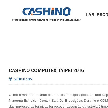
LAR
PROD
IMPRESSORAS MÓVEIS
Impressora de recibos móvel
Impressora de etiquetas móvel
IMPRESSORAS DE ETIQUETAS
Série de 2 polegadas/60 mm
Série de 3 polegadas/80 mm
Série de 4 polegadas/110 mm
MECANISMOS DE IMPRESSORA
Mecanismos de impressora térmica
Mecanismos de impressora de etiquetas
CASHINO COMPUTEX TAIPEI 2016
2018-07-05
Como o maior do mundo eletrônicos de exposições, um dos Taip
Nangang Exhibition Center, Sala De Exposições. Durante a COM
das impressoras térmicas fornecedor ascensão da estrela último