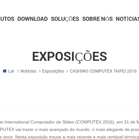
UTOS
DOWNLOAD
SOLUÇÕES
SOBRE NÓS
NOTÍCIA
IMPRESSORAS DE QUIOSQUE
Impressoras para quiosque de 2 polegadas
Impressoras para quiosque de 3 polegadas
Impressoras para quiosque de 4 polegadas
Série de scanners incorporados
Série de plataformas de digitalização
Série de armas de digitalização
IMPRESSORAS DE PAINEL
Impressora de painel de 2 polegadas
Impressora de painel de 3 polegadas
Impressora de painel de 2 polegadas com c
Impressora de painel de 3 polegadas com c
Placa de driver de impressora
EXPOSIÇÕES
Lar
Notícias
Exposições
CASHINO COMPUTEX TAIPEI 2016
ei International Computador de Slides (COMPUTEX 2016), em 31 de Ma
PUTEX vai trazer o mais avançado do mundo, o mais elegante de produ
s anos. Nesta exposição trouxe a mais recente e mais rentável térmic