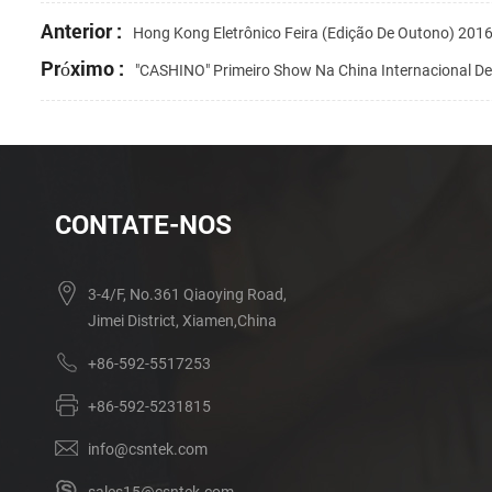
Anterior :
Hong Kong Eletrônico Feira (Edição De Outono) 201
Próximo :
"CASHINO" Primeiro Show Na China Internacional D
CONTATE-NOS
3-4/F, No.361 Qiaoying Road,
Jimei District, Xiamen,China
+86-592-5517253
+86-592-5231815
info@csntek.com
sales15@csntek.com