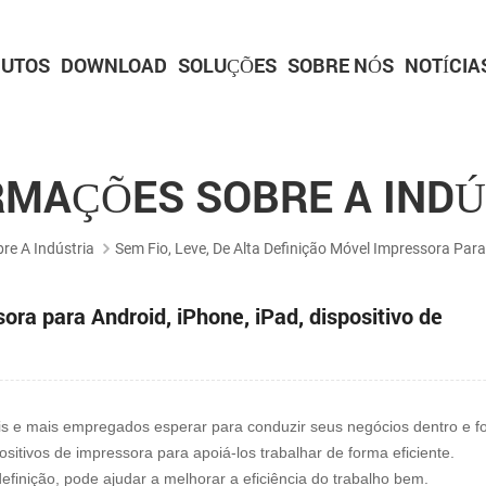
UTOS
DOWNLOAD
SOLUÇÕES
SOBRE NÓS
NOTÍCIA
IMPRESSORAS DE QUIOSQUE
Impressoras para quiosque de 2 polegadas
Impressoras para quiosque de 3 polegadas
Impressoras para quiosque de 4 polegadas
Série de scanners incorporados
Série de plataformas de digitalização
Série de armas de digitalização
IMPRESSORAS DE PAINEL
Impressora de painel de 2 polegadas
Impressora de painel de 3 polegadas
Impressora de painel de 2 polegadas com c
Impressora de painel de 3 polegadas com c
Placa de driver de impressora
RMAÇÕES SOBRE A INDÚ
re A Indústria
Sem Fio, Leve, De Alta Definição Móvel Impressora Para 
ora para Android, iPhone, iPad, dispositivo de
s e mais empregados esperar para conduzir seus negócios dentro e for
ositivos de impressora para apoiá-los trabalhar de forma eficiente.
definição, pode ajudar a melhorar a eficiência do trabalho bem.