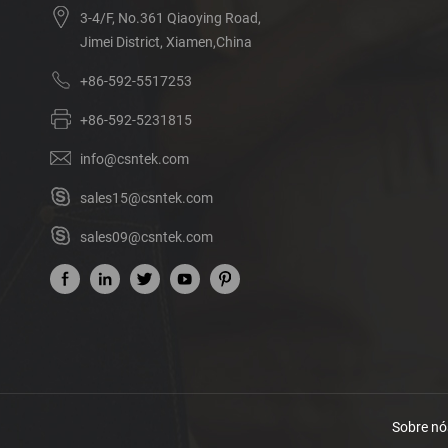
3-4/F, No.361 Qiaoying Road,
Jimei District, Xiamen,China
+86-592-5517253
+86-592-5231815
info@csntek.com
sales15@csntek.com
sales09@csntek.com
Sobre nó