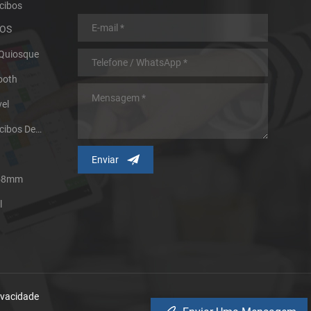
cibos
POS
 Quiosque
ooth
el
Impressora Térmica De Recibos De Micro Painel
 58mm
l
rivacidade