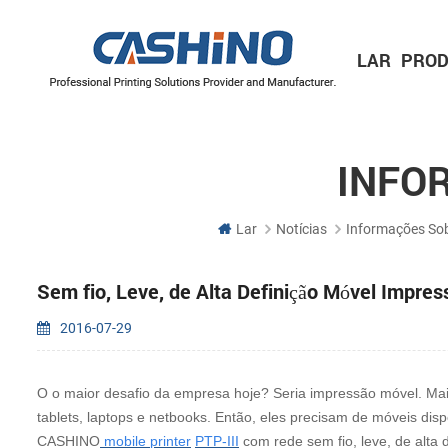
LAR
PROD
IMPRESSORAS MÓVEIS
Impressora de recibos móvel
Impressora de etiquetas móvel
IMPRESSORAS DE ETIQUETAS
Série de 2 polegadas/60 mm
Série de 3 polegadas/80 mm
Série de 4 polegadas/110 mm
MECANISMOS DE IMPRESSORA
Mecanismos de impressora térmica
Mecanismos de impressora de etiquetas
INFO
Lar
Notícias
Informações Sob
Sem fio, Leve, de Alta Definição Móvel Impress
2016-07-29
O o maior desafio da empresa hoje? Seria impressão móvel. Mai
tablets, laptops e netbooks. Então, eles precisam de móveis disp
CASHINO
mobile printer
PTP-III
com rede sem fio, leve, de alta 