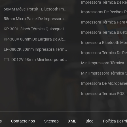
Impressora Térmica De Re
58MM Móvel Portátil Bluetooth Impressora Térmica PTP-II
Impressoras De Recibos 
58mm Micro Painel De Impressora De Recibos Térmica CSN-A1
Impressora Térmica Para
KP-300H 3inch Térmica Quiosque Impressora Módulo De
Impressora Térmica Bluet
KP-300V 80mm De Largura De Alta Velocidade Quiosque Impressora Térmica
Impressora Bluetooth Móv
EP-380CK 80mm Impressora Térmica Com Tampa De Bloqueio
TTL DC12V 58mm Mini Incorporado Táxi Impressora Térmica De Recibos
Mini Impressora Térmica
Mini Impressora Térmica
Impressora De Micropaine
Impressora Térmica POS
s
Contacte-nos
Sitemap
XML
Blog
Política De P