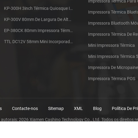
Impressora Térmica Para
KP-300H 3inch Térmica Quiosque Impressora Módulo De
Impressora Térmica Bluet
KP-300V 80mm De Largura De Alta Velocidade Quiosque Impressora Térmica
Impressora Bluetooth Móv
EP-380CK 80mm Impressora Térmica Com Tampa De Bloqueio
TTL DC12V 58mm Mini Incorporado Táxi Impressora Térmica De Recibos
Mini Impressora Térmica
Mini Impressora Térmica
Impressora De Micropaine
Impressora Térmica POS
s
Contacte-nos
Sitemap
XML
Blog
Política De P
s autorais: 2026 Xiamen Cashino Technology Co., Ltd. Todos os direitos r
IPv6 rede suportada