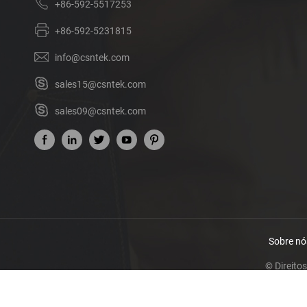
+86-592-5517253
+86-592-5231815
info@csntek.com
sales15@csntek.com
sales09@csntek.com
Sobre nó
© Direito