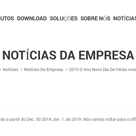
UTOS
DOWNLOAD
SOLUÇÕES
SOBRE NÓS
NOTÍCIA
IMPRESSORAS DE QUIOSQUE
Impressoras para quiosque de 2 polegadas
Impressoras para quiosque de 3 polegadas
Impressoras para quiosque de 4 polegadas
Série de scanners incorporados
Série de plataformas de digitalização
Série de armas de digitalização
IMPRESSORAS DE PAINEL
Impressora de painel de 2 polegadas
Impressora de painel de 3 polegadas
Impressora de painel de 2 polegadas com c
Impressora de painel de 3 polegadas com c
Placa de driver de impressora
NOTÍCIAS DA EMPRESA
Notícias
Notícias Da Empresa
2019 O Ano Novo Dia De Férias Avis
do a partir do Dec. 30 2018 Jan. 1, de 2019. Nós vamos voltar para o off