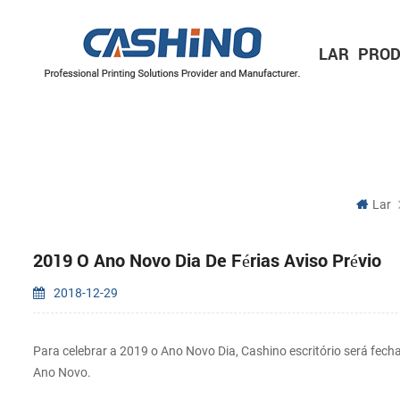
LAR
PROD
IMPRESSORAS MÓVEIS
Impressora de recibos móvel
Impressora de etiquetas móvel
IMPRESSORAS DE ETIQUETAS
Série de 2 polegadas/60 mm
Série de 3 polegadas/80 mm
Série de 4 polegadas/110 mm
MECANISMOS DE IMPRESSORA
Mecanismos de impressora térmica
Mecanismos de impressora de etiquetas
Lar
2019 O Ano Novo Dia De Férias Aviso Prévio
2018-12-29
Para celebrar a 2019 o Ano Novo Dia, Cashino escritório será fecha
Ano Novo.