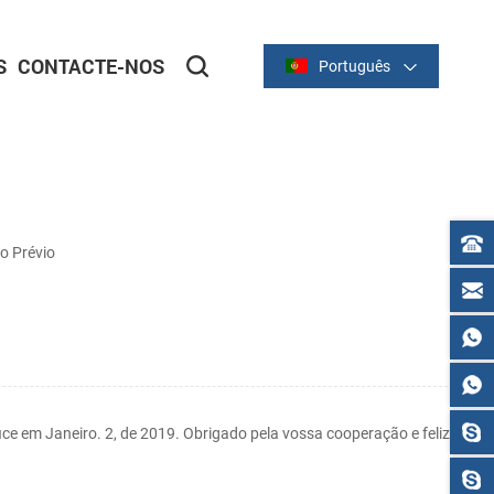
S
CONTACTE-NOS
Português
ortador
ortador
IMPRESSORAS DE RECIBO
Série térmica de 2 polegadas/58 mm
Série térmica de 3 polegadas/80 mm
o Prévio
ice em Janeiro. 2, de 2019. Obrigado pela vossa cooperação e feliz