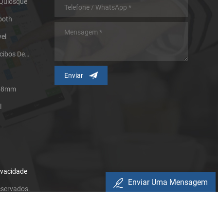
 Quiosque
ooth
el
Impressora Térmica De Recibos De Micro Painel
 58mm
l
rivacidade
Enviar Uma Mensagem
eservados.