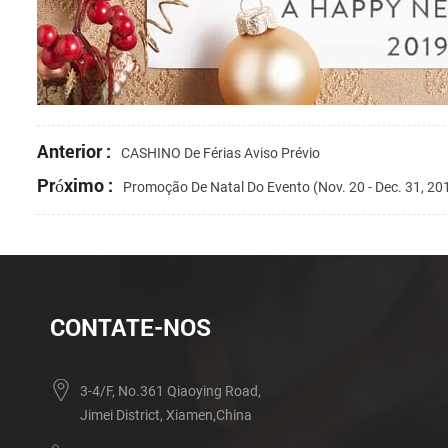
Anterior :
CASHINO De Férias Aviso Prévio
Próximo :
Promoção De Natal Do Evento (Nov. 20 - Dec. 31, 20
CONTATE-NOS
3-4/F, No.361 Qiaoying Road,
Jimei District, Xiamen,China