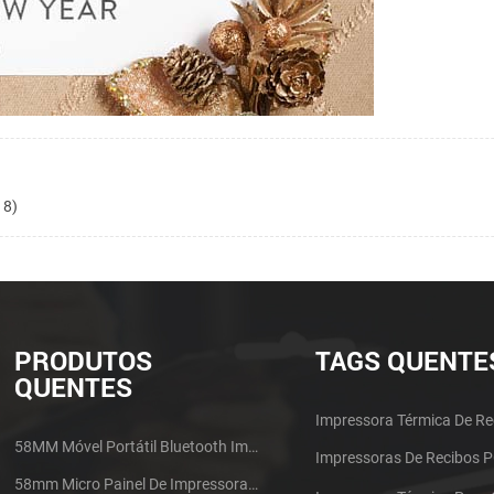
18)
PRODUTOS
TAGS QUENTE
QUENTES
Impressora Térmica De Re
58MM Móvel Portátil Bluetooth Impressora Térmica PTP-II
Impressoras De Recibos 
58mm Micro Painel De Impressora De Recibos Térmica CSN-A1