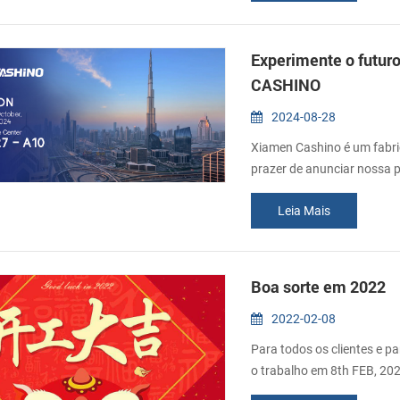
compreensão. Feliz Festiv
Experimente o futur
CASHINO
2024-08-28
Xiamen Cashino é um fabr
prazer de anunciar nossa 
fabricante popular na indú
Leia Mais
clientes e profissionais da
das maiores exposições de
Boa sorte em 2022
2022-02-08
Para todos os clientes e pa
o trabalho em 8th FEB, 202
envelopes vermelhos a o fu