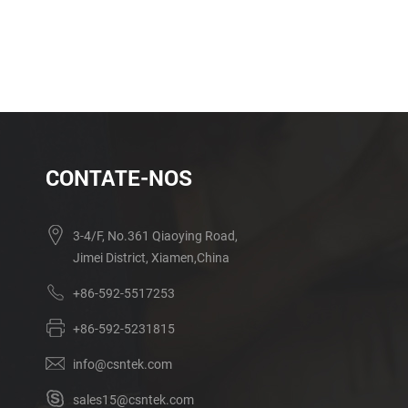
CONTATE-NOS
3-4/F, No.361 Qiaoying Road,
Jimei District, Xiamen,China
+86-592-5517253
+86-592-5231815
info@csntek.com
sales15@csntek.com