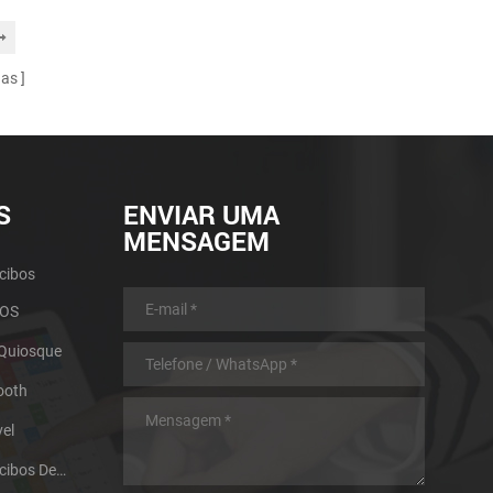
nas
S
ENVIAR UMA
MENSAGEM
cibos
POS
 Quiosque
ooth
el
Impressora Térmica De Recibos De Micro Painel