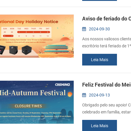
Aviso de feriado do 
2024-09-30
Aos nossos valiosos client
escritório terá feriado de 
outubro. Desculpe por não
Leia Mais
Desejo que tudo corra bem 
para nos deixar uma mens
Feliz Festival do Me
2024-09-13
Obrigado pelo seu apoio! C
celebrado em família, esta
Retomaremos os trabalhos 
Leia Mais
deixe-nos uma mensagem e 