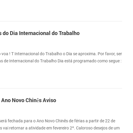
ut, em observância do dia nacional e Meados do outono Festival.
o, mas não será processado até 7 de outubro desculpe por
usada. Se há qualquer coisa u...
s do Dia Internacional do Trabalho
voa ! T Internacional do Trabalho o Dia se aproxima. Por favor, ser
as de Internacional do Trabalho Dia está programado como segue :
 vai de volta para a atividade no dia 6 de Maio Durante o feriado,
pressora térmica ou ter alguma coisa urgente obter resposta, por
 do ...
 Ano Novo Chinês Aviso
rá fechada para o Ano Novo Chinês de férias a partir de 22 de
ós vai retornar a atividade em fevereiro 2º. Caloroso desejos de um