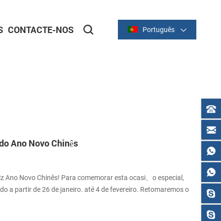
S
CONTACTE-NOS
Português
ortador
ortador
IMPRESSORAS DE RECIBO
Série térmica de 2 polegadas/58 mm
Série térmica de 3 polegadas/80 mm
 do Ano Novo Chinês
eliz Ano Novo Chinês! Para comemorar esta ocasi、o especial,
do a partir de 26 de janeiro. até 4 de fevereiro. Retomaremos o
o. Obrigado por sua compreens、o e apoio. Desejamos a você e sua
alegre da cobra!