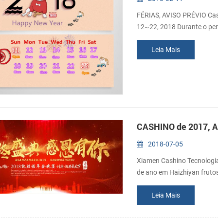
FÉRIAS, AVISO PRÉVIO Cash
12~22, 2018 Durante o perí
interrompido. Se houver al
Leia Mais
CASHINO de 2017, An
2018-07-05
Xiamen Cashino Tecnologia 
de ano em Haizhiyan frutos
Leia Mais