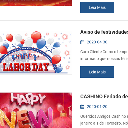
desde o primeiro out a 6 o
Leia Mais
qualquer pedido será aceit
qualquer inconveniência ca
Aviso de festividade
2020-04-30
Caro Cliente Como o tempo 
informado que nossas féri
1º de Maio a 5 de Maio no e
Leia Mais
se você precisa comprar im
favor, contacte-nos através
CASHINO Feriado de
2020-01-20
Queridos Amigos Cashino se
janeiro a 1 de Fevereiro. N