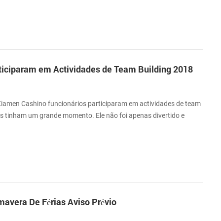
as as suas coisas favoritas !
ticiparam em Actividades de Team Building 2018
Xiamen Cashino funcionários participaram em actividades de team
s tinham um grande momento. Ele não foi apenas divertido e
gou bem para a nossa equipa pontos fortes. As actividades de
eça para alturas, a parede, a confiança queda, campo minado.
a trabalhar juntos como uma e...
mavera De Férias Aviso Prévio