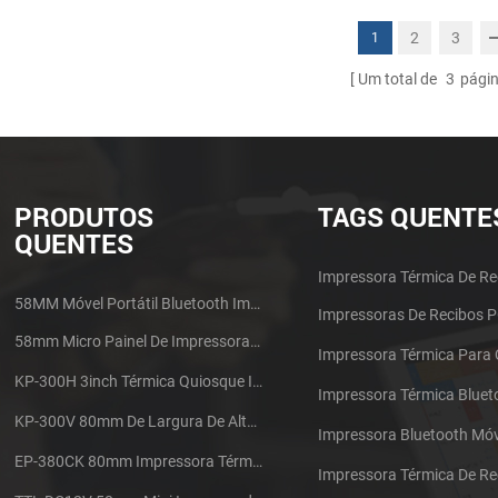
2
3
1
Um total de
3
pági
PRODUTOS
TAGS QUENTE
QUENTES
Impressora Térmica De Re
58MM Móvel Portátil Bluetooth Impressora Térmica PTP-II
Impressoras De Recibos 
58mm Micro Painel De Impressora De Recibos Térmica CSN-A1
Impressora Térmica Para
KP-300H 3inch Térmica Quiosque Impressora Módulo De
Impressora Térmica Bluet
KP-300V 80mm De Largura De Alta Velocidade Quiosque Impressora Térmica
Impressora Bluetooth Móv
EP-380CK 80mm Impressora Térmica Com Tampa De Bloqueio