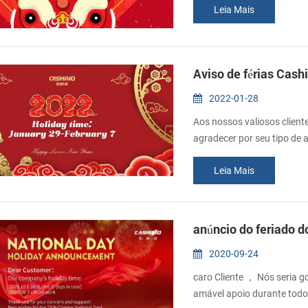
Leia Mais
cooperação por todo esse
Aviso de férias Cash
2022-01-28
Aos nossos valiosos client
agradecer por seu tipo de 
nossa empresa será um feria
Leia Mais
Festival Tradicional Chinê
o dia 8 de fevereiro, o primei
anúncio do feriado d
2020-09-24
caro Cliente ， Nós seria g
amável apoio durante tod