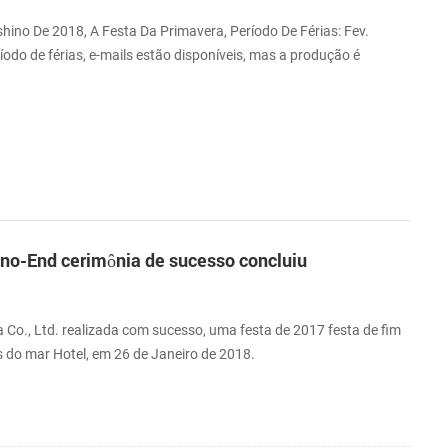
ino De 2018, A Festa Da Primavera, Período De Férias: Fev.
odo de férias, e-mails estão disponíveis, mas a produção é
gum problema, por favor, nos entender, obrigado!
o-End cerimônia de sucesso concluiu
Co., Ltd. realizada com sucesso, uma festa de 2017 festa de fim
 do mar Hotel, em 26 de Janeiro de 2018.