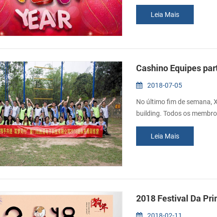
feliz ano novo cheio de tod
Leia Mais
Cashino Equipes par
2018-07-05
No último fim de semana, 
building. Todos os membro
desafiador, mas também jo
Leia Mais
team building incluído cab
Nestes jogos, aprendemos 
2018 Festival Da Pri
2018-02-11