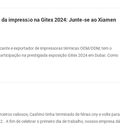
al do Meio Outono!
o da impressão na Gitex 2024: Junte-se ao Xiamen
icante e exportador de impressoras térmicas OEM/ODM, tem o
participação na prestigiada exposição Gitex 2024 em Dubai. Como
stria gráfica, convidamos cordialmente todos os nossos valiosos
 indústria para se juntarem a nós neste evento notável. Gitex, uma
 tecnologia do mund...
rceiros valiosos, Cashino tinha terminado de férias cny e volte para
2.. A fim de celebrar o primeiro dia de trabalho, nossos empresa dá
ncionários.A morada é boa sorte. Obrigado pelo seu gentil apoio e