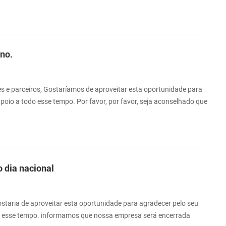
 tempo.
ino.
es e parceiros, Gostaríamos de aproveitar esta oportunidade para
apoio a todo esse tempo. Por favor, por favor, seja aconselhado que
do "de 29 de janeiro a 7 de fevereiro", "Festival de Primavera do
s. Quaisquer pedidos serão aceitos, mas não serão processados até
...
o dia nacional
ostaria de aproveitar esta oportunidade para agradecer pelo seu
o esse tempo. informamos que nossa empresa será encerrada