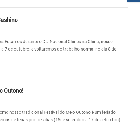
Cashino
es, Estamos durante o Dia Nacional Chinês na China, nosso
1º a 7 de outubro; e voltaremos ao trabalho normal no dia 8 de
 poder responder a tempo, responderei assim que ver a mensagem.
Se você quiser saber mais sobre nossos produtos, fique à vontade
agem e responderemos a...
io Outono!
omo nosso tradicional Festival do Meio Outono é um feriado
remos de férias por três dias (15de setembro a 17 de setembro).
no dia 18 de setembro. Se desejar consultar nossos produtos,
entraremos em contato o mais breve possível. Obrigado pela sua