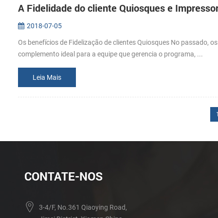
A Fidelidade do cliente Quiosques e Impresso
2018-07-05
Os benefícios de Fidelização de clientes Quiosques No passado, o
complemento ideal para a equipe que gerencia o programa, ...
Leia Mais
CONTATE-NOS
3-4/F, No.361 Qiaoying Road,