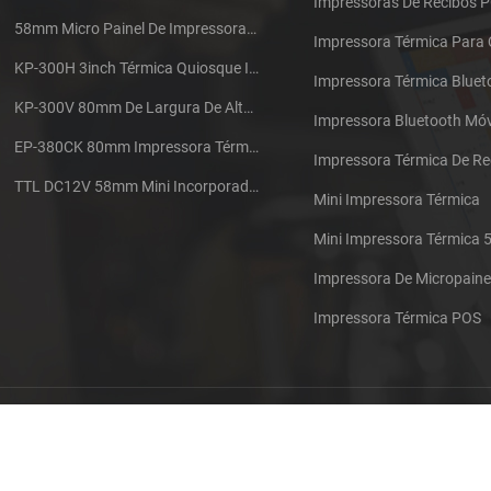
Impressoras De Recibos 
58mm Micro Painel De Impressora De Recibos Térmica CSN-A1
Impressora Térmica Para
KP-300H 3inch Térmica Quiosque Impressora Módulo De
Impressora Térmica Bluet
KP-300V 80mm De Largura De Alta Velocidade Quiosque Impressora Térmica
Impressora Bluetooth Móv
EP-380CK 80mm Impressora Térmica Com Tampa De Bloqueio
TTL DC12V 58mm Mini Incorporado Táxi Impressora Térmica De Recibos
Mini Impressora Térmica
Mini Impressora Térmica
Impressora De Micropaine
Impressora Térmica POS
s
Contacte-nos
Sitemap
XML
Blog
Política De P
s autorais: 2026 Xiamen Cashino Technology Co., Ltd. Todos os direitos r