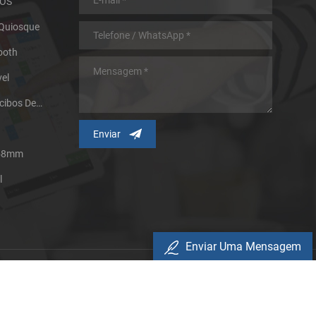
POS
 Quiosque
ooth
el
Impressora Térmica De Recibos De Micro Painel
 58mm
l
Enviar Uma Mensagem
rivacidade
eservados.