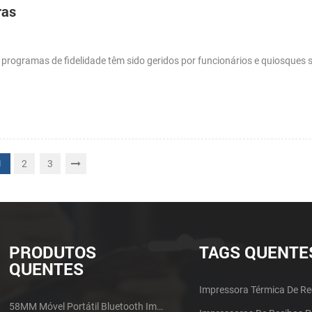
ras
s programas de fidelidade têm sido geridos por funcionários e quiosques
2
3
1
PRODUTOS
TAGS QUENTE
QUENTES
Impressora Térmica De Re
58MM Móvel Portátil Bluetooth Impressora Térmica PTP-II