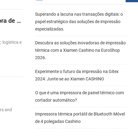
Superando a lacuna nas transações digitais: o
Empresa de impressão indústrias de serviços, maior a tendência de Alta da demanda de impressora de recibos
papel estratégico das soluções de impressão
especializadas.
 logística e
Descubra as soluções inovadoras de impressão
térmica com a Xiamen Cashino na EuroShop
2026.
Experimente o futuro da impressão na Gitex
2024: Junte-se ao Xiamen CASHINO
O que é uma impressora de painel térmico com
cortador automático?
ers and
Impressora térmica portátil de Bluetooth Móvel
de 4 polegadas Cashino