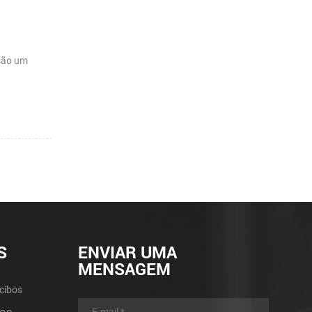
 são um
S
ENVIAR UMA
MENSAGEM
cibos