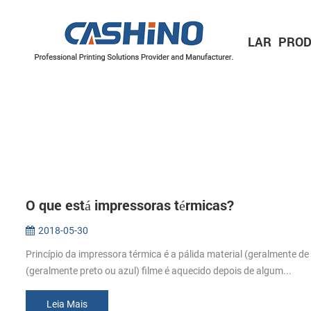
LAR
PROD
IMPRESSORAS MÓVEIS
Impressora de recibos móvel
Impressora de etiquetas móvel
IMPRESSORAS DE ETIQUETAS
Série de 2 polegadas/60 mm
Série de 3 polegadas/80 mm
Série de 4 polegadas/110 mm
MECANISMOS DE IMPRESSORA
Mecanismos de impressora térmica
Mecanismos de impressora de etiquetas
O que está impressoras térmicas?
2018-05-30
Princípio da impressora térmica é a pálida material (geralmente d
(geralmente preto ou azul) filme é aquecido depois de algum...
Leia Mais