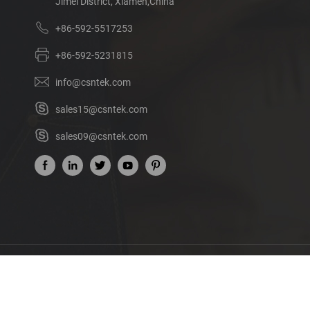
Jimei District, Xiamen,China
+86-592-5517253
+86-592-5231815
info@csntek.com
sales15@csntek.com
sales09@csntek.com
Sobre nó
© Direito