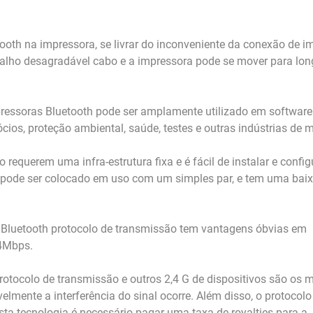
ooth na impressora, se livrar do inconveniente da conexão de i
balho desagradável cabo e a impressora pode se mover para lon
mpressoras Bluetooth pode ser amplamente utilizado em software
ócios, proteção ambiental, saúde, testes e outras indústrias de 
requerem uma infra-estrutura fixa e é fácil de instalar e config
r, pode ser colocado em uso com um simples par, e tem uma baix
Bluetooth protocolo de transmissão tem vantagens óbvias em
24Mbps.
otocolo de transmissão e outros 2,4 G de dispositivos são os
lmente a interferência do sinal ocorre. Além disso, o protocolo
esta tecnologia é necessário pagar uma taxa de royalties para a