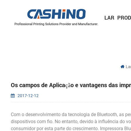
LAR
PROD
IMPRESSORAS MÓVEIS
Impressora de recibos móvel
Impressora de etiquetas móvel
IMPRESSORAS DE ETIQUETAS
Série de 2 polegadas/60 mm
Série de 3 polegadas/80 mm
Série de 4 polegadas/110 mm
MECANISMOS DE IMPRESSORA
Mecanismos de impressora térmica
Mecanismos de impressora de etiquetas
La
Os campos de Aplicação e vantagens das impr
2017-12-12
Com o desenvolvimento da tecnologia de Bluetooth, as pess
dispositivos com fio. No entanto, devido à influência do
consumidor por esta parte do crescimento. Impressora Blue