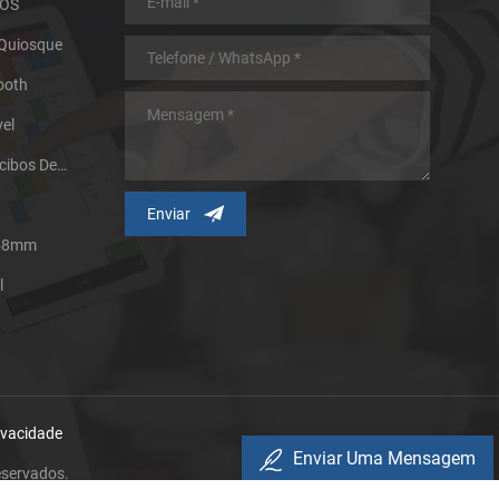
POS
 Quiosque
ooth
el
Impressora Térmica De Recibos De Micro Painel
 58mm
l
rivacidade
Enviar Uma Mensagem
eservados.