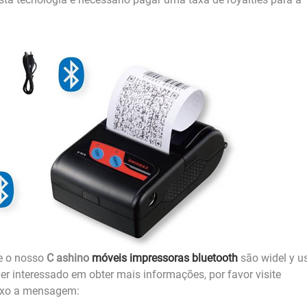
e o nosso
C
ashino
móveis impressoras bluetooth
são widel
y u
ver interessado em obter mais informações, por favor visite
ixo a mensagem: