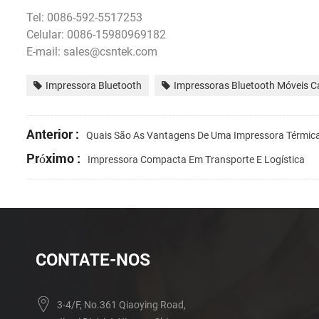
Tel: 0086-592-5517253
Celular: 0086-15980969182
E-mail: sales@csntek.com
Impressora Bluetooth
Impressoras Bluetooth Móveis C
Anterior :
Quais São As Vantagens De Uma Impressora Térmica
Próximo :
Impressora Compacta Em Transporte E Logística
CONTATE-NOS
3-4/F, No.361 Qiaoying Road,