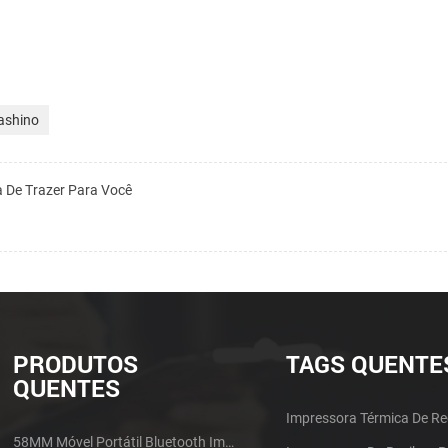
ashino
 De Trazer Para Você
PRODUTOS
TAGS QUENTE
QUENTES
Impressora Térmica De Re
58MM Móvel Portátil Bluetooth Impressora Térmica PTP-II