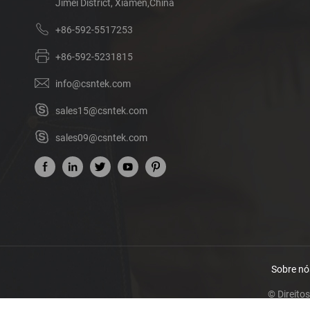
Jimei District, Xiamen,China
+86-592-5517253
+86-592-5231815
info@csntek.com
sales15@csntek.com
sales09@csntek.com
Sobre nó
© Direito