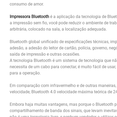
consumo de amor.
Impressora Bluetooth
é a aplicação da tecnologia de Bluet
a impressão sem fio, você pode reduzir o ambiente de tra
arbitrária, colocado na sala, a localização adequada.
Bluetooth global unificado de especificações técnicas, i
adesão, a adesão do leitor de cartão, polícia, governo, neg
saída de impressão e outras ocasiões.
A tecnologia Bluetooth é um sistema de tecnologia que não 
necessita de um cabo para conectar, é muito fácil de usa
para a operação.
Em comparação com infravermelho e de outras maneiras, 
velocidade, Bluetooth 4.0 velocidade máxima teórica de 
Embora haja muitas vantagens, mas porque o Bluetooth pr
compartilhamento de banda dos sinais, que levam inevitave
não é uma tecnologia livre, e nenhum vendedor a utilizar 