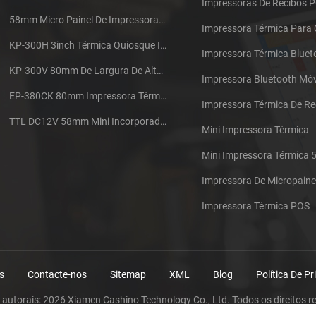
Impressoras De Recibos 
58mm Micro Painel De Impressora De Recibos Térmica CSN-A1
Impressora Térmica Para
KP-300H 3inch Térmica Quiosque Impressora Módulo De
Impressora Térmica Bluet
KP-300V 80mm De Largura De Alta Velocidade Quiosque Impressora Térmica
Impressora Bluetooth Móv
EP-380CK 80mm Impressora Térmica Com Tampa De Bloqueio
TTL DC12V 58mm Mini Incorporado Táxi Impressora Térmica De Recibos
Mini Impressora Térmica
Mini Impressora Térmica
Impressora De Micropaine
Impressora Térmica POS
s
Contacte-nos
Sitemap
XML
Blog
Política De P
s autorais: 2026 Xiamen Cashino Technology Co., Ltd. Todos os direitos r