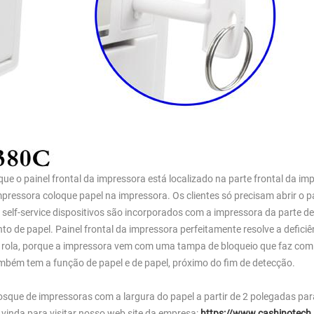
que o painel frontal da impressora está localizado na parte frontal da im
pressora coloque papel na impressora. Os clientes só precisam abrir o p
l self-service dispositivos são incorporados com a impressora da parte de
o de papel. Painel frontal da impressora perfeitamente resolve a deficiê
er rola, porque a impressora vem com uma tampa de bloqueio que faz com
 também tem a função de papel e de papel, próximo do fim de detecção.
osque de impressoras com a largura do papel a partir de 2 polegadas par
 vinda para visitar nosso web site da empresa:
https://www.cashinotech