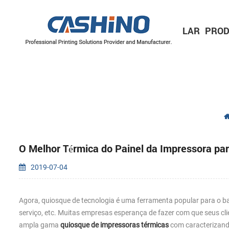
LAR
PROD
IMPRESSORAS MÓVEIS
Impressora de recibos móvel
Impressora de etiquetas móvel
IMPRESSORAS DE ETIQUETAS
Série de 2 polegadas/60 mm
Série de 3 polegadas/80 mm
Série de 4 polegadas/110 mm
MECANISMOS DE IMPRESSORA
Mecanismos de impressora térmica
Mecanismos de impressora de etiquetas
O Melhor Térmica do Painel da Impressora pa
2019-07-04
Agora, quiosque de tecnologia é uma ferramenta popular para o 
serviço, etc. Muitas empresas esperança de fazer com que seus cli
ampla gama
quiosque de impressoras térmicas
com caracterizando