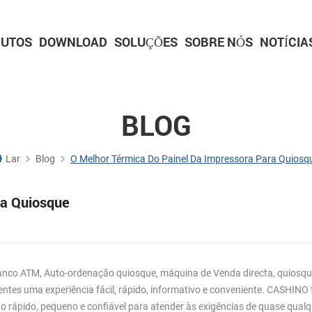
UTOS
DOWNLOAD
SOLUÇÕES
SOBRE NÓS
NOTÍCIA
IMPRESSORAS DE QUIOSQUE
Impressoras para quiosque de 2 polegadas
Impressoras para quiosque de 3 polegadas
Impressoras para quiosque de 4 polegadas
Série de scanners incorporados
Série de plataformas de digitalização
Série de armas de digitalização
IMPRESSORAS DE PAINEL
Impressora de painel de 2 polegadas
Impressora de painel de 3 polegadas
Impressora de painel de 2 polegadas com c
Impressora de painel de 3 polegadas com c
Placa de driver de impressora
BLOG
Lar
Blog
O Melhor Térmica Do Painel Da Impressora Para Quiosq
ra Quiosque
banco ATM, Auto-ordenação quiosque, máquina de Venda directa, quiosqu
entes uma experiência fácil, rápido, informativo e conveniente. CASHINO
 rápido, pequeno e confiável para atender às exigências de quase qualq