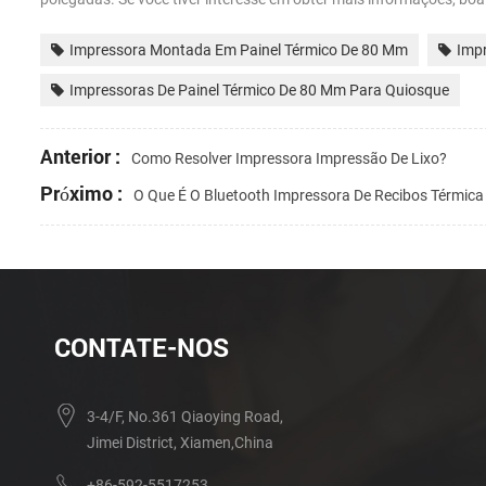
Impressora Montada Em Painel Térmico De 80 Mm
Imp
Impressoras De Painel Térmico De 80 Mm Para Quiosque
Anterior :
Como Resolver Impressora Impressão De Lixo?
Próximo :
O Que É O Bluetooth Impressora De Recibos Térmic
CONTATE-NOS
3-4/F, No.361 Qiaoying Road,
Jimei District, Xiamen,China
+86-592-5517253