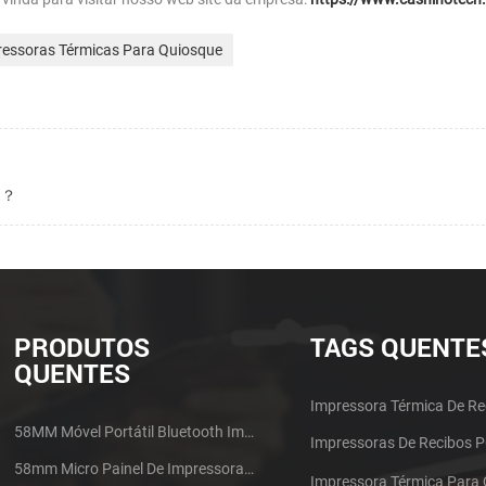
ressoras Térmicas Para Quiosque
a ？
PRODUTOS
TAGS QUENTE
QUENTES
Impressora Térmica De Re
58MM Móvel Portátil Bluetooth Impressora Térmica PTP-II
Impressoras De Recibos 
58mm Micro Painel De Impressora De Recibos Térmica CSN-A1
Impressora Térmica Para