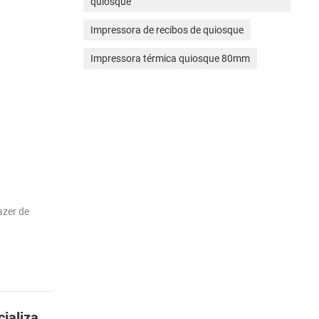
quiosque
Impressora de recibos de quiosque
Impressora térmica quiosque 80mm
azer de
Superando a lacuna nas transações digitais: o papel estratégico das soluções de impressão especializadas.