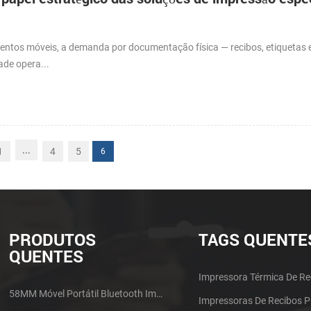
os móveis, a demanda por documentação física — recibos, etiquetas 
de opera...
...
1
4
5
6
PRODUTOS
TAGS QUENTE
QUENTES
Impressora Térmica De Re
58MM Móvel Portátil Bluetooth Impressora Térmica PTP-II
Impressoras De Recibos 