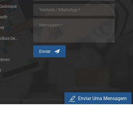
 Quiosque
ooth
el
Impressora Térmica De Recibos De Micro Painel
 58mm
l
Enviar Uma Mensagem
rivacidade
eservados.