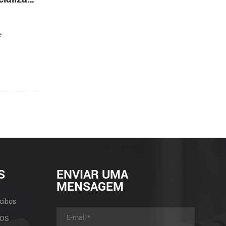
e
S
ENVIAR UMA
MENSAGEM
cibos
POS