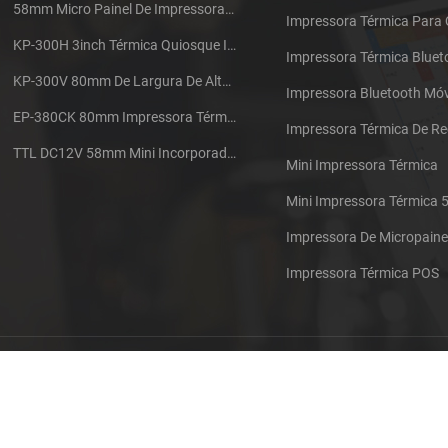
58mm Micro Painel De Impressora De Recibos Térmica CSN-A1
Impressora Térmica Para
KP-300H 3inch Térmica Quiosque Impressora Módulo De
Impressora Térmica Bluet
KP-300V 80mm De Largura De Alta Velocidade Quiosque Impressora Térmica
Impressora Bluetooth Móv
EP-380CK 80mm Impressora Térmica Com Tampa De Bloqueio
TTL DC12V 58mm Mini Incorporado Táxi Impressora Térmica De Recibos
Mini Impressora Térmica
Mini Impressora Térmica
Impressora De Micropaine
Impressora Térmica POS
s
Contacte-nos
Sitemap
XML
Blog
Política De P
s autorais: 2026 Xiamen Cashino Technology Co., Ltd. Todos os direitos r
IPv6 rede suportada