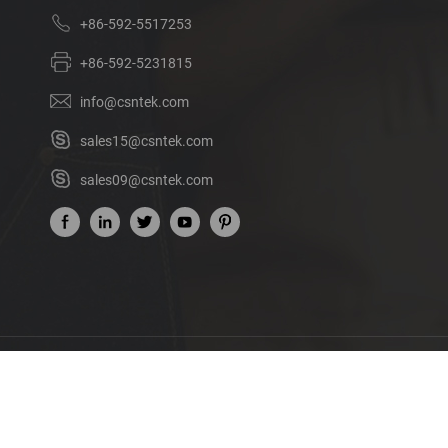
+86-592-5517253
+86-592-5231815
info@csntek.com
sales15@csntek.com
sales09@csntek.com
Sobre nó
© Direito