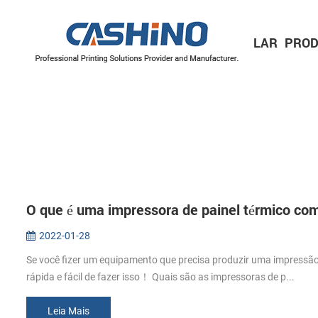
LAR
PROD
IMPRESSORAS MÓVEIS
Impressora de recibos móvel
Impressora de etiquetas móvel
IMPRESSORAS DE ETIQUETAS
Série de 2 polegadas/60 mm
Série de 3 polegadas/80 mm
Série de 4 polegadas/110 mm
MECANISMOS DE IMPRESSORA
Mecanismos de impressora térmica
Mecanismos de impressora de etiquetas
O que é uma impressora de painel térmico co
2022-01-28
Se você fizer um equipamento que precisa produzir uma impressão
rápida e fácil de fazer isso！ Quais são as impressoras de p...
Leia Mais