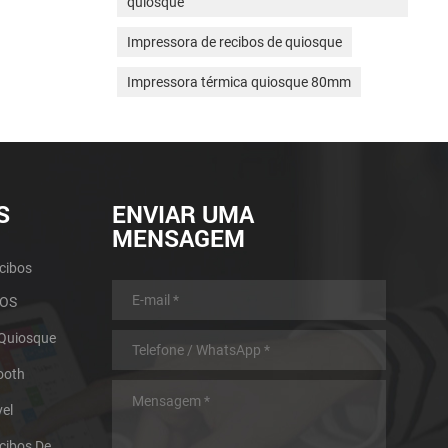
quiosque
Impressora de recibos de quiosque
Impressora térmica quiosque 80mm
S
ENVIAR UMA
MENSAGEM
cibos
POS
 Quiosque
ooth
el
Impressora Térmica De Recibos De Micro Painel