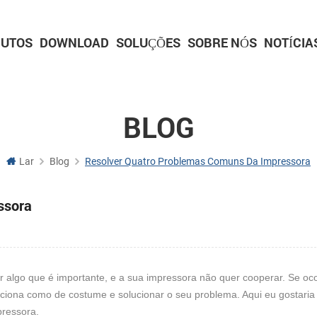
UTOS
DOWNLOAD
SOLUÇÕES
SOBRE NÓS
NOTÍCIA
IMPRESSORAS DE QUIOSQUE
Impressoras para quiosque de 2 polegadas
Impressoras para quiosque de 3 polegadas
Impressoras para quiosque de 4 polegadas
Série de scanners incorporados
Série de plataformas de digitalização
Série de armas de digitalização
IMPRESSORAS DE PAINEL
Impressora de painel de 2 polegadas
Impressora de painel de 3 polegadas
Impressora de painel de 2 polegadas com c
Impressora de painel de 3 polegadas com c
Placa de driver de impressora
BLOG
Lar
Blog
Resolver Quatro Problemas Comuns Da Impressora
ssora
r algo que é importante, e a sua impressora não quer cooperar. Se oco
nciona como de costume e solucionar o seu problema. Aqui eu gostaria
pressora.