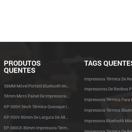
PRODUTOS
TAGS QUENTE
QUENTES
Impressora Térmica De Re
58MM Móvel Portátil Bluetooth Impressora Térmica PTP-II
Impressoras De Recibos 
58mm Micro Painel De Impressora De Recibos Térmica CSN-A1
Impressora Térmica Para
KP-300H 3inch Térmica Quiosque Impressora Módulo De
Impressora Térmica Bluet
KP-300V 80mm De Largura De Alta Velocidade Quiosque Impressora Térmica
Impressora Bluetooth Móv
EP-380CK 80mm Impressora Térmica Com Tampa De Bloqueio