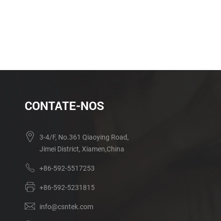
CONTATE-NOS
3-4/F, No.361 Qiaoying Road,
Jimei District, Xiamen,China
+86-592-5517253
+86-592-5231815
info@csntek.com