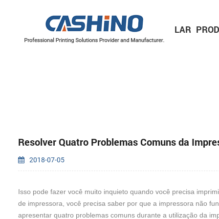
LAR
PROD
IMPRESSORAS MÓVEIS
Impressora de recibos móvel
Impressora de etiquetas móvel
IMPRESSORAS DE ETIQUETAS
Série de 2 polegadas/60 mm
Série de 3 polegadas/80 mm
Série de 4 polegadas/110 mm
MECANISMOS DE IMPRESSORA
Mecanismos de impressora térmica
Mecanismos de impressora de etiquetas
Resolver Quatro Problemas Comuns da Impre
2018-07-05
Isso pode fazer você muito inquieto quando você precisa imprimi
de impressora, você precisa saber por que a impressora não fu
apresentar quatro problemas comuns durante a utilização da im