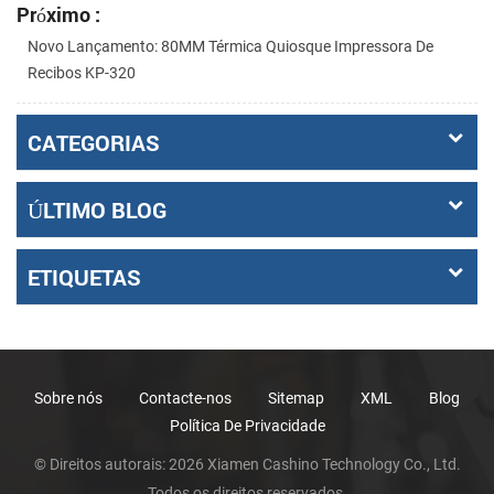
Próximo :
Novo Lançamento: 80MM Térmica Quiosque Impressora De
Recibos KP-320
CATEGORIAS
ÚLTIMO BLOG
ETIQUETAS
Sobre nós
Contacte-nos
Sitemap
XML
Blog
Política De Privacidade
© Direitos autorais: 2026 Xiamen Cashino Technology Co., Ltd.
Todos os direitos reservados.