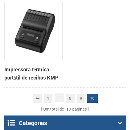
Cashino C818 de 3
806 de 80 mm para POS
polegadas de alta
velocidade para POS e
entrega
Impressora térmica
portátil de recibos KMP-
200 58 mm Bluetooth
Android
...
1
8
9
10
Um total de
10
páginas
Categorias