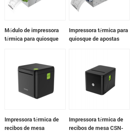
Módulo de impressora
Impressora térmica para
térmica para quiosque
quiosque de apostas
de bilhetes térmicos
KP-802 de 3 polegadas
embutido KP-803 de 80
com cortador automático
mm para máquinas de
de bilhetes térmicos
jogos
embutidos
Impressora térmica de
Impressora térmica de
recibos de mesa
recibos de mesa CSN-