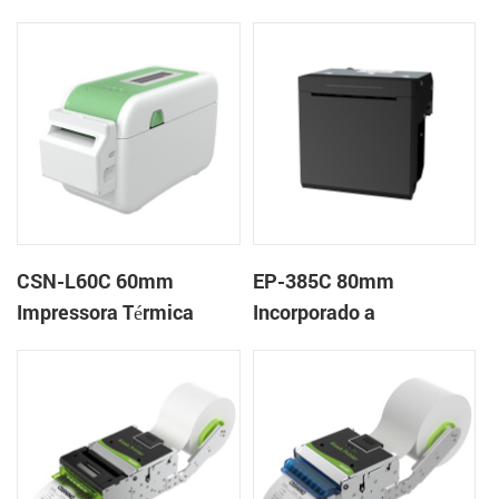
Desktop Pulseira
Impressora em Nuvem
Impressora de Etiquetas
de Mesa
CSN-L60C 60mm
EP-385C 80mm
Impressora Térmica
Incorporado a
Desktop Pulseira
impressora de
Impressora de Etiquetas
recebimento de painel
com Cortador
térmico com cortador
automático