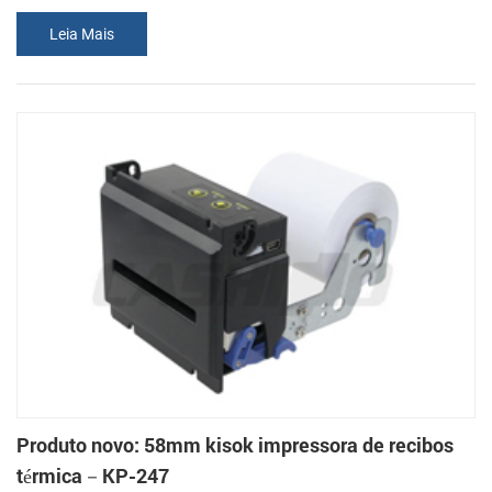
no quiosque do mercado. KP-347 é uma 80mm direcet térmica
Leia Mais
quiosque impressora de recibos com cortador automático. Dispõe
de uma sparated fixador do rolo de papel que pode ser colocado
como espaço diferente pedido de máquinas de quiosque.
Feathures: 1. Alta resolução(203 dpi: 8 pontos/m...
Produto novo: 58mm kisok impressora de recibos
térmica－KP-247