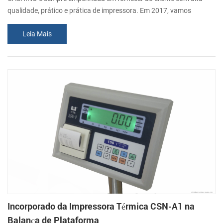
qualidade, prático e prática de impressora. Em 2017, vamos
continuou com o lançamento de diversas impressoras, por favor,
Leia Mais
preste atenção para nós. No Março, lançamos este ano o primeiro
incorporados impressora térmica LPM-260. Não só combina as
vantagens as vantagens incorporadas impressora térmica antes,
mas, também, adicionar novas funci...
Incorporado da Impressora Térmica CSN-A1 na
Balança de Plataforma