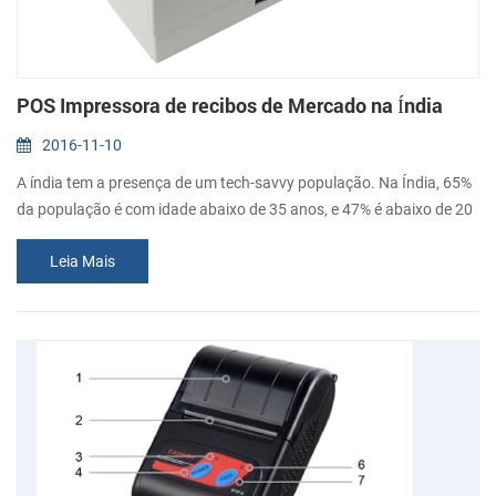
POS Impressora de recibos de Mercado na Índia
2016-11-10
A índia tem a presença de um tech-savvy população. Na Índia, 65%
da população é com idade abaixo de 35 anos, e 47% é abaixo de 20
anos de idade. Até 2020, a idade média da população indígena será
Leia Mais
de 29 anos. A influência destes demográfica segmentos e as
subsequentes alterações no comportamento do cliente tem
incentivado os varejistas para implantar sistemas POS em
diferentes formatos de retalho. ...