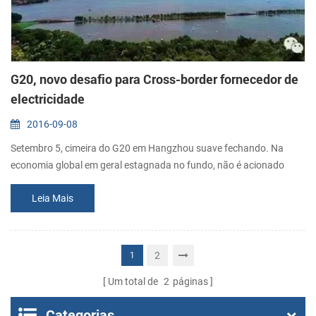
G20, novo desafio para Cross-border fornecedor de
electricidade
2016-09-08
Setembro 5, cimeira do G20 em Hangzhou suave fechando. Na
economia global em geral estagnada no fundo, não é acionado
somente um fornecedor global de transfronteiriço de electricidade
Leia Mais
continua a aquecer, mas também trouxe muitas coisas boas para
global de desenvolvimento transfronteiriço de negócios eletrônicos.
No o ano passado, o crescimento do comércio global em
desaceleração, China transfronte...
2
1
Um total de
2
páginas
Categorias