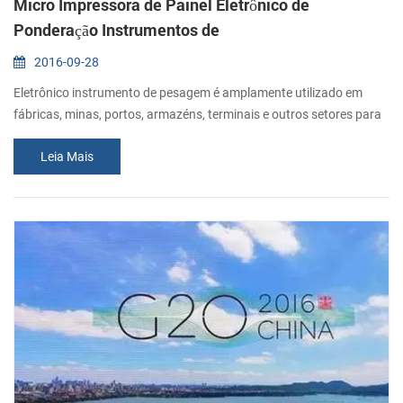
Micro Impressora de Painel Eletrônico de
Ponderação Instrumentos de
2016-09-28
Eletrônico instrumento de pesagem é amplamente utilizado em
fábricas, minas, portos, armazéns, terminais e outros setores para
uma variedade de materiais, equipamento de pesagem. Eletrônico
Leia Mais
escalas, inclusive eletrônico caminhão escala eletrônica ferroviário
escala quantitativa embalagem escalas, escalas de aço, etc.,
geralmente, pela escala do corpo, pesando sensores, instrumentos
de pesagem, de ...