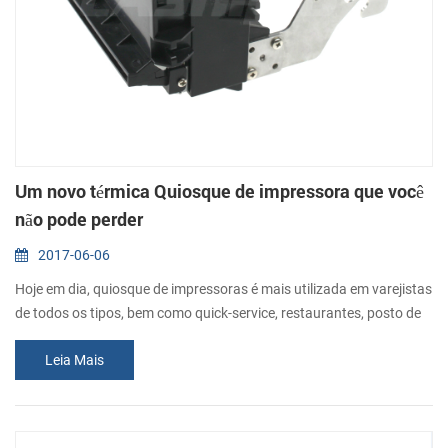
Um novo térmica Quiosque de impressora que você
não pode perder
2017-06-06
Hoje em dia, quiosque de impressoras é mais utilizada em varejistas
de todos os tipos, bem como quick-service, restaurantes, posto de
gasolina, casinos, bancos e telecomunicações empresas, etc. Para
Leia Mais
atender a diferentes tipos de requisito, CASHINO é sempre
aquisição e desenvolvimento de quiosque de impressoras para
todos os clientes. Hoje, eu gostaria de apresentar a vocês um novo
58mm quiosque im...