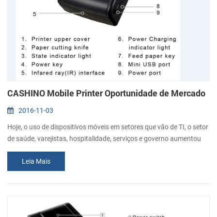
CASHINO Mobile Printer Oportunidade de Mercado
2016-11-03
Hoje, o uso de dispositivos móveis em setores que vão de TI, o setor
de saúde, varejistas, hospitalidade, serviços e governo aumentou
drasticamente e mudou a forma como eles se comunicam,
Leia Mais
interagem & trabalho. A demanda por impressão móvel também
tem crescido a par com outras tecnologias móveis. Móveis a
impressão é que o processo de envio de dados sem fios a partir de
smartphones ou tablet pa...