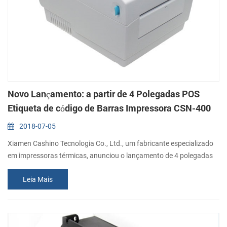
Novo Lançamento: a partir de 4 Polegadas POS
Etiqueta de código de Barras Impressora CSN-400
2018-07-05
Xiamen Cashino Tecnologia Co., Ltd., um fabricante especializado
em impressoras térmicas, anunciou o lançamento de 4 polegadas
POS etiqueta de código de barras impressora CSN-400. É um direto
Leia Mais
impressora térmica de etiquetas, que as metas de logística e o
mercado de transportes. Quais são os principais recursos e
benefícios que você pode obter? 1). Impressão de alta velocidade
de 150 mm/seg. 2). Gr...