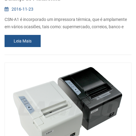
2016-11-23
CSN-A1 é incorporado um impressora térmica, que é amplamente
em vários ocasiões, tais como: supermercado, correios, banco e
assim por diante. Ele não é um normal produto de consumo, mas
Leia Mais
semelhante aos produtos de consumo. O tamanho compacto
torna-o fácil de ser integrado a qualquer tipo de instrumentos e
medidores. Com um bom aparência, você pode até colocá-lo sobre
a mesa. Imprimir Impressão Méto...