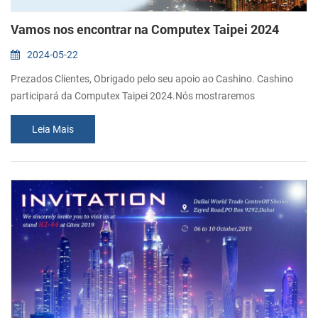
Vamos nos encontrar na Computex Taipei 2024
2024-05-22
Prezados Clientes, Obrigado pelo seu apoio ao Cashino. Cashino
participará da Computex Taipei 2024.Nós mostraremos
impressoras térmicas novas e populares no evento. Sinceramente
Leia Mais
convidamos você a visitar nosso estande. Adicionar:Centro de
Exposições Nangang, Hall 2. Data: 4 a 7 de junho de 2024 Estande:
NO.R1008.