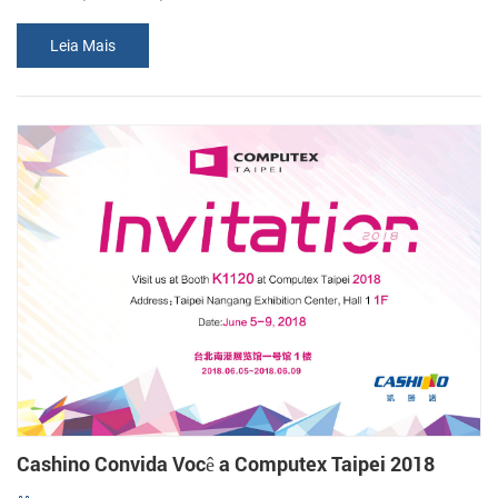
visitar nosso estande. Número do estande: D78-5 Data: De 11 A 15
Leia Mais
De Junho De, De 2018 Endereço: Centro De Exposições De
Hannover, Messegelande 30521 Hannover, Na Alemanha
Cashino Convida Você a Computex Taipei 2018