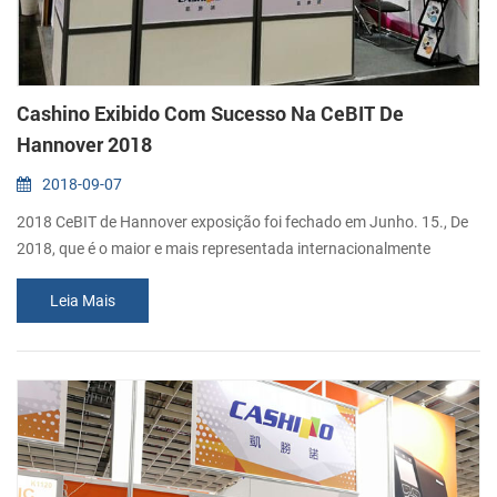
Cashino Exibido Com Sucesso Na CeBIT De
Hannover 2018
2018-09-07
2018 CeBIT de Hannover exposição foi fechado em Junho. 15., De
2018, que é o maior e mais representada internacionalmente
exposição computador. Como um profissional provedor de
Leia Mais
soluções de impressão, Cashino expostos todos os tipos de micro
impressoras com sucesso e atraiu muitos clientes para nosso
estande para as de boa qualidade. Os mais populares da
impressora em esta exposição deve ser Quiosq...