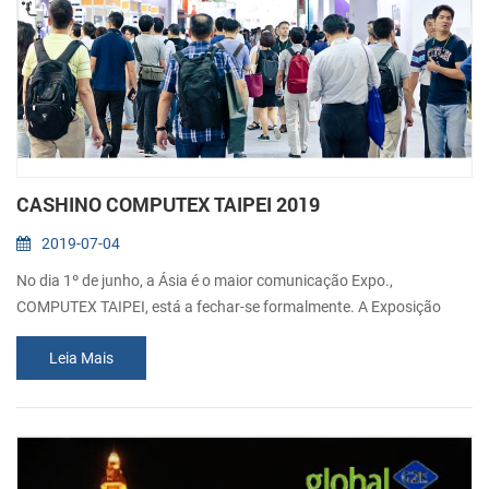
CASHINO COMPUTEX TAIPEI 2019
2019-07-04
No dia 1º de junho, a Ásia é o maior comunicação Expo.,
COMPUTEX TAIPEI, está a fechar-se formalmente. A Exposição
atraiu 1,685 expositores e 42,495 visitantes durante os cinco dias
Leia Mais
de mostra. Nos últimos anos, Xiamen Cashino Tecnologia Co., Ltd.
tem exibido com sucesso na COMPUTEX TAIPEI para mostrar a
nossa nova solução de impressão térmica, assim como este ano.
Como um dos quatro grandes feiras...