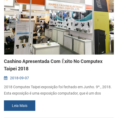
Cashino Apresentada Com Êxito No Computex
Taipei 2018
2018-09-07
2018 Computex Taipei exposição foi fechado em Junho. 9º., 2018.
Esta exposição é uma exposição computador, que é um dos
maiores computador e tecnologia de feiras do mundo. Este ano, foi
Leia Mais
realizada com os temas "AI", "5G", "Blockchain", "IOT", "Inovações &
Startups", e "Jogos & VR". Xiamen Cashino impressoras foram