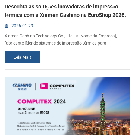
Descubra as soluções inovadoras de impressão
térmica com a Xiamen Cashino na EuroShop 2026.
2026-01-29
Xiamen Cashino Technology Co., Ltd., A [Nome da Empresa],
fabricante líder de sistemas de impressão térmica para
OEMs/ODMs, tem o prazer de anunciar sua participação na
Leia Mais
EuroShop 2026. De 22 a 26 de fevereiro, convidamos você a se
juntar a nós na Messe Düsseldorf para explorar o futuro do
hardware para o varejo. Colaborando para o futuro da inovação no
varejo Enquanto a EuroShop 2026 reúne os visio...