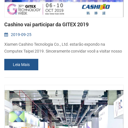
Cashino vai participar da GITEX 2019
2019-09-25
Xiamen Cashino Tecnologia Co., Ltd. estarão expondo na
Computex Taipei 2019. Sinceramente convidar você a visitar nosso
estande. Número Do Estande: H2-44Data: Out. 06 - 10, 2019
Leia Mais
Endereço: DuBai world trade centreoff Sheikh Zayed Road, PO Box
9292, Dubai