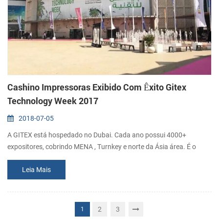
Cashino Impressoras Exibido Com Êxito Gitex
Technology Week 2017
2018-07-05
A GITEX está hospedado no Dubai. Cada ano possui 4000+
expositores, cobrindo MENA , Turnkey e norte da Ásia área. É o
mundo das Top 3 digital & eventos de tecnologia. 150000+ os
Leia Mais
profissionais de TI a partir de 144 países participam do evento,
incluindo CXOs, ISV, TIC jogadores, autoridade de terceiros,
analistas e meios de comunicação. Com o exellent de qualidade e
avanço do produto, Xiamen Ca...
2
3
1