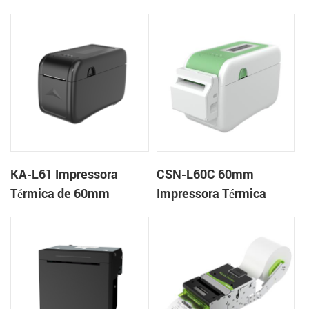
impressora em nuvem
Desktop Pulseira
de mesa
Impressora de Etiquetas
KA-L61 Impressora
CSN-L60C 60mm
Térmica de 60mm
Impressora Térmica
Impressora em Nuvem
Desktop Pulseira
de Mesa
Impressora de Etiquetas
com Cortador