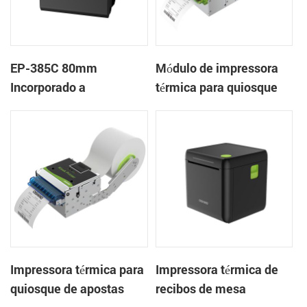
EP-385C 80mm
Módulo de impressora
Incorporado a
térmica para quiosque
impressora de
de bilhetes térmicos
recebimento de painel
embutido KP-803 de 80
térmico com cortador
mm para máquinas de
automático
jogos
Impressora térmica para
Impressora térmica de
quiosque de apostas
recibos de mesa