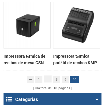
KP-802 de 3 polegadas
Cashino C818 de 3
com cortador automático
polegadas de alta
de bilhetes térmicos
velocidade para POS e
embutidos
entrega
Impressora térmica de
Impressora térmica
recibos de mesa CSN-
portátil de recibos KMP-
806 de 80 mm para POS
200 58 mm Bluetooth
Android
...
1
8
9
10
Um total de
10
páginas
Categorias