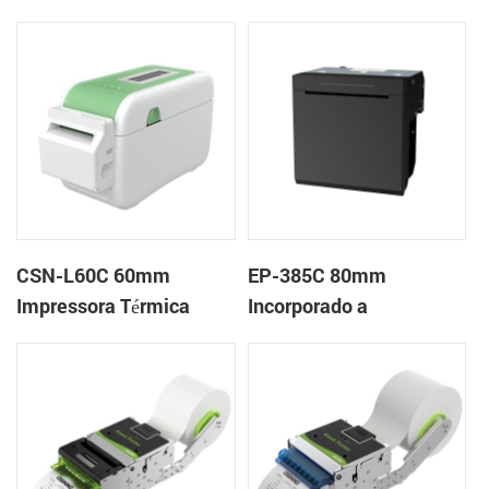
Desktop Pulseira
Impressora em Nuvem
Impressora de Etiquetas
de Mesa
CSN-L60C 60mm
EP-385C 80mm
Impressora Térmica
Incorporado a
Desktop Pulseira
impressora de
Impressora de Etiquetas
recebimento de painel
com Cortador
térmico com cortador
automático