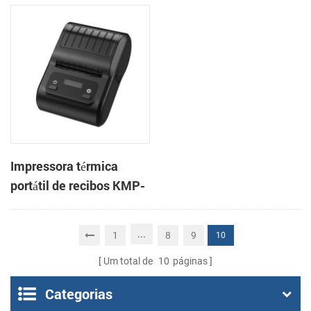
Cashino C818 de 3
806 de 80 mm para POS
polegadas de alta
velocidade para POS e
entrega
Impressora térmica
portátil de recibos KMP-
200 58 mm Bluetooth
Android
...
1
8
9
10
Um total de
10
páginas
Categorias