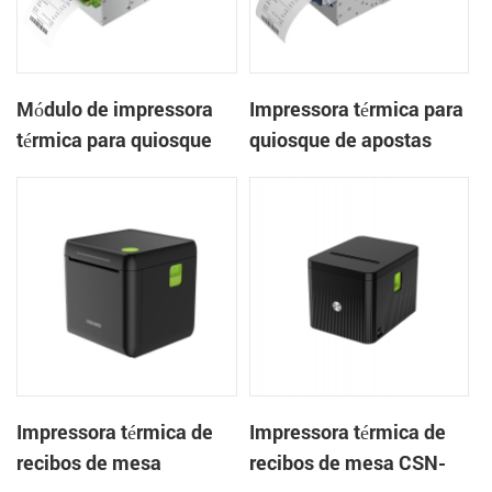
Módulo de impressora
Impressora térmica para
térmica para quiosque
quiosque de apostas
de bilhetes térmicos
KP-802 de 3 polegadas
embutido KP-803 de 80
com cortador automático
mm para máquinas de
de bilhetes térmicos
jogos
embutidos
Impressora térmica de
Impressora térmica de
recibos de mesa
recibos de mesa CSN-